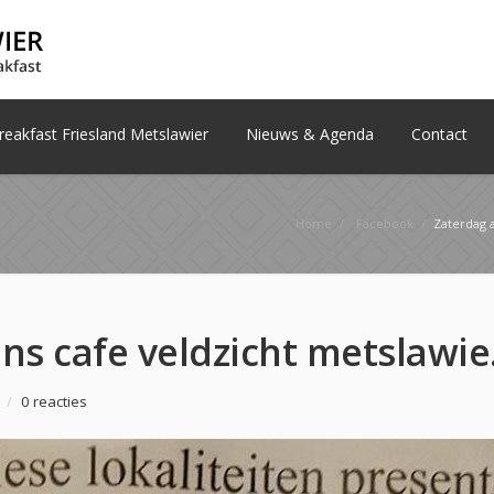
eakfast Friesland Metslawier
Nieuws & Agenda
Contact
Home
/
Facebook
/
Zaterdag 
Zaterdag a
/
0 reacties