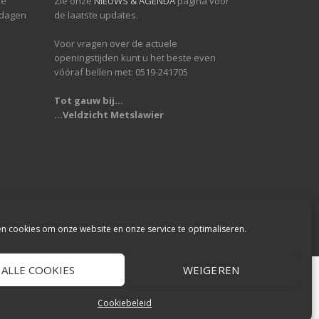
de
Zie onze
NIEUWS & AGENDA
pagina voor
 dagen
de laatste updates.
Voor vragen over de actuele
openingstijden kunt u het beste even
vóóraf bellen met: 0519-241705
Tot gauw bij...
...Veldzicht Metslawier
en cookies om onze website en onze service te optimaliseren.
ALLE COOKIES
WEIGEREN
Cookiebeleid