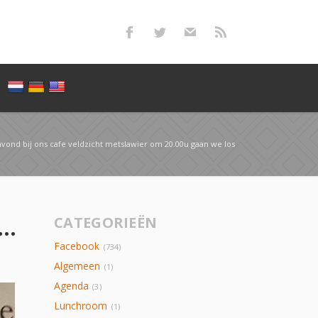
avond bij ons cafe veldzicht metslawier om 20.00u gaan we los
vond bij ons cafe veldzicht metslawier om 20.00u gaan we los
CATEGORIEËN
Facebook
(734)
Algemeen
(1)
Agenda
(3)
Lunchroom
(1)