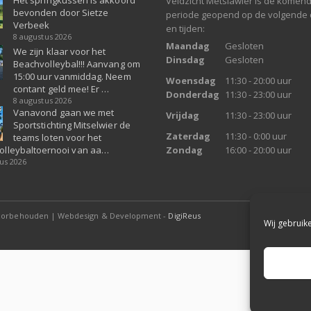
Veldzicht Metslawier is de komen
bevonden door Sietze
periode geopend op de volgende
Verbeek
en tijden:
8 augustus 2026
Maandag
Gesloten
We zijn klaar voor het
Dinsdag
Gesloten
Beachvolleybal!!! Aanvang om
15:00 uur vanmiddag. Neem
Woensdag
11:30 - 20:00 uur
contant geld mee! Er …
Donderdag
11:30 - 23:00 uur
8 augustus 2026
Vanavond gaan we met
Vrijdag
11:30 - 23:00 uur
Sportstichting Mitselwier de
Zaterdag
11:30 - 0:00 uur
teams loten voor het
olleybaltoernooi van aa…
Zondag
16:00 - 20:00 uur
us 2026
voorbehouden | Webdesign & Development -
DigiReus
Wij gebruik