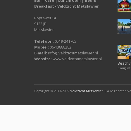
Bar | Café | Lunchroom | Bed &
Breakfast - Veldzicht Metslawier
Roptawei 14
9123 JB
Metslawier
Telefoon:
0519-241705
Mobiel:
06-13888282
E-mail:
info@veldzichtmetslawier.nl
Website:
www.veldzichtmetslawier.nl
Beachv
6 august
Copyright © 2013-2019
Veldzicht Metslawier
| Alle rechten 