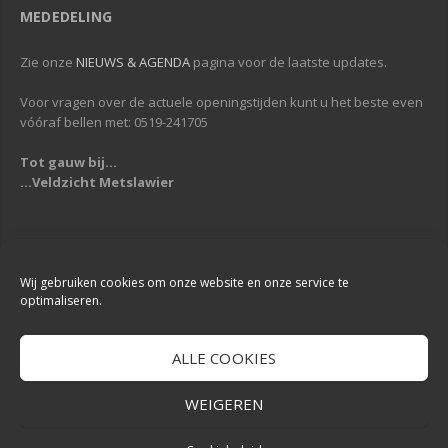
MEDEDELING
Zie onze
NIEUWS & AGENDA
pagina voor de laatste updates.
Voor vragen over de actuele openingstijden kunt u het beste even
vóóraf bellen met: 0519-241705
Tot gauw bij...
...Veldzicht Metslawier
Copyright © 2013-2019
Veldzicht Metslawier
| Alle rechten voorbehouden
| Webdesign & Development -
DigiReus
Wij gebruiken cookies om onze website en onze service te
optimaliseren.
ALLE COOKIES
WEIGEREN