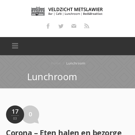
Home
/
Lunchroom
Lunchroom
17
0
03
Corona – Eten halen en bezorgen bij Veldzicht Metslawier