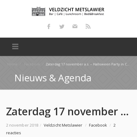
Home
/
Facebook
/
Zaterdag 17 november a.s. – Halloween Party in Café Veldzicht Vanaf 17.00 uur is er voor de kindere…
Nieuws & Agenda
Zaterdag 17 november a.s. – Halloween Party in Café Veldzicht Vanaf 17.00 uur is er voor de kindere…
2 november 2018
/
Veldzicht Metslawier
/
Facebook
/
2
reacties