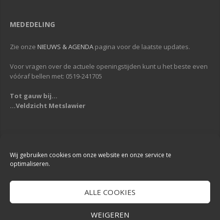
MEDEDELING
Zie onze
NIEUWS & AGENDA
pagina voor de laatste updates.
Voor vragen over de actuele openingstijden kunt u het beste even
vóóraf bellen met: 0519-241705
Tot gauw bij...
...Veldzicht Metslawier
Copyright © 2013-2019
Veldzicht Metslawier
| Alle rechten voorbehouden
| Webdesign & Development -
DigiReus
Wij gebruiken cookies om onze website en onze service te
optimaliseren.
ALLE COOKIES
WEIGEREN