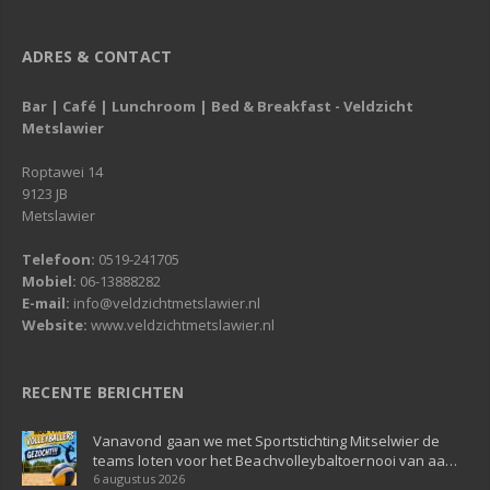
ADRES & CONTACT
Bar | Café | Lunchroom | Bed & Breakfast - Veldzicht
Metslawier
Roptawei 14
9123 JB
Metslawier
Telefoon:
0519-241705
Mobiel:
06-13888282
E-mail:
info@veldzichtmetslawier.nl
Website:
www.veldzichtmetslawier.nl
RECENTE BERICHTEN
Vanavond gaan we met Sportstichting Mitselwier de
teams loten voor het Beachvolleybaltoernooi van aa…
6 augustus 2026