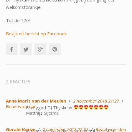
welkomstdrankje
.
Tot de 17e!
Bekijk dit bericht op Facebook
2 REACTIES
Anne Marit van der Meulen
/
2 november 2018 21:27
/
Beantwoorden
Ohmygod DJ Thyskuhh
Matthijs Sijtsma
Gerald Koree
/
2 november 2018 22:08
/
Beantwoorden
Jammer we gaan dan naar novemberfest in