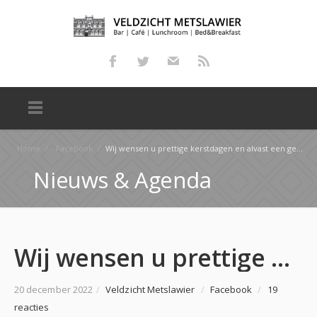
Home
/
Facebook
/
Wij wensen u prettige kerstdagen en alvast een gelukkig nieuwjaar toe! Let op! Wij zijn eerste en t…
Nieuws & Agenda
Wij wensen u prettige kerstdagen en alvast een gelukkig nieuwjaar toe! Let op! Wij zijn eerste en t…
20 december 2022
/
Veldzicht Metslawier
/
Facebook
/
19
reacties