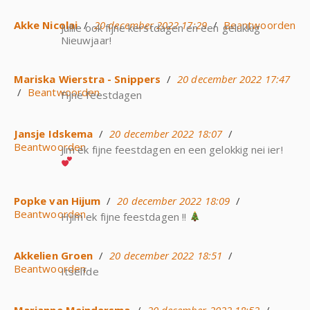
Akke Nicolai
/
20 december 2022 17:29
/
Beantwoorden
Jullie ook fijne kerstdagen en een gelukkig
Nieuwjaar!
Mariska Wierstra - Snippers
/
20 december 2022 17:47
/
Beantwoorden
Fijne feestdagen
Jansje Idskema
/
20 december 2022 18:07
/
Beantwoorden
Jim ek fijne feestdagen en een gelokkig nei ier!
Popke van Hijum
/
20 december 2022 18:09
/
Beantwoorden
Hjim ek fijne feestdagen !!
Akkelien Groen
/
20 december 2022 18:51
/
Beantwoorden
Itselfde
Marjanne Meindersma
/
20 december 2022 18:52
/