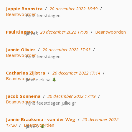
Jappie Boonstra
/
20 december 2022 16:59
/
Beantwoorden
Fijne feestdagen
Paul Kingma
/
20 december 2022 17:00
/
Beantwoorden
Jim ek
Jannie Olivier
/
20 december 2022 17:03
/
Beantwoorden
Fijne feestdagen
Catharina Zijlstra
/
20 december 2022 17:14
/
Beantwoorden
Jimme ek sa
Jacob Sonnema
/
20 december 2022 17:19
/
Beantwoorden
Fijne feestdagen jullie gr
Jannie Braaksma - van der Weg
/
20 december 2022
17:20
/
Beantwoorden
Jim ek!