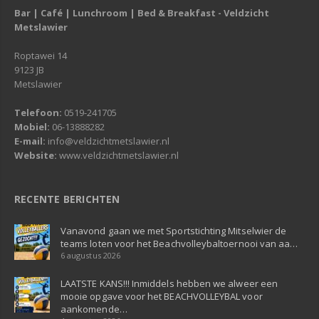
Bar | Café | Lunchroom | Bed & Breakfast - Veldzicht
Metslawier
Roptawei 14
9123 JB
Metslawier
Telefoon:
0519-241705
Mobiel:
06-13888282
E-mail:
info@veldzichtmetslawier.nl
Website:
www.veldzichtmetslawier.nl
RECENTE BERICHTEN
Vanavond gaan we met Sportstichting Mitselwier de
teams loten voor het Beachvolleybaltoernooi van aa…
6 augustus 2026
LAATSTE KANS!!! Inmiddels hebben we alweer een
mooie opgave voor het BEACHVOLLEYBAL voor
aankomende…