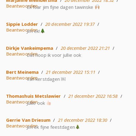
Beantwoorden
Ek foar jim fijne dagen tawinske
Sippie Lodder
/
20 december 2022 19:37
/
Beantwoorden
Jim ek!
Dirkje Vankeimpema
/
20 december 2022 21:21
/
Beantwoorden
Dat hoop ik voor jullie ook
Bert Meinema
/
21 december 2022 15:11
/
Beantwoorden
Van kerstdagen ￼
Thomashuis Metslawier
/
21 december 2022 16:58
/
Beantwoorden
Jullie ook
Gerrie Van Driesum
/
21 december 2022 18:30
/
Beantwoorden
Jim ek fijne feestdagen