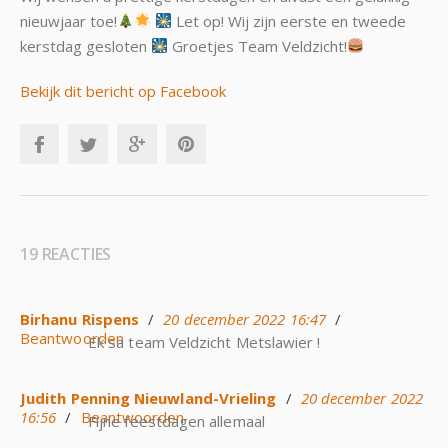
nieuwjaar toe!
Let op! Wij zijn eerste en tweede
kerstdag gesloten
Groetjes Team Veldzicht!
Bekijk dit bericht op Facebook
19 REACTIES
Birhanu Rispens
/
20 december 2022 16:47
/
Beantwoorden
Ek sa team Veldzicht Metslawier !
Judith Penning Nieuwland-Vrieling
/
20 december 2022
16:56
/
Beantwoorden
Fijne feestdagen allemaal