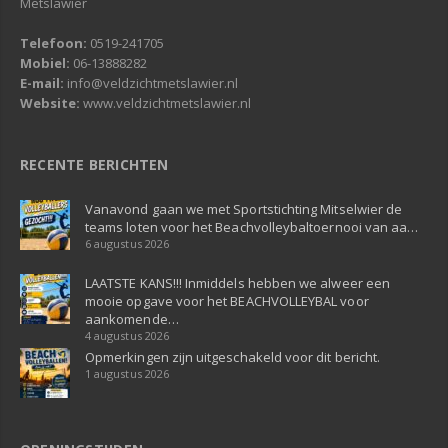
Metslawier
Telefoon:
0519-241705
Mobiel:
06-13888282
E-mail:
info@veldzichtmetslawier.nl
Website:
www.veldzichtmetslawier.nl
RECENTE BERICHTEN
Vanavond gaan we met Sportstichting Mitselwier de
teams loten voor het Beachvolleybaltoernooi van aa…
6 augustus 2026
LAATSTE KANS!!! Inmiddels hebben we alweer een
mooie opgave voor het BEACHVOLLEYBAL voor
aankomende…
4 augustus 2026
Opmerkingen zijn uitgeschakeld voor dit bericht.
1 augustus 2026