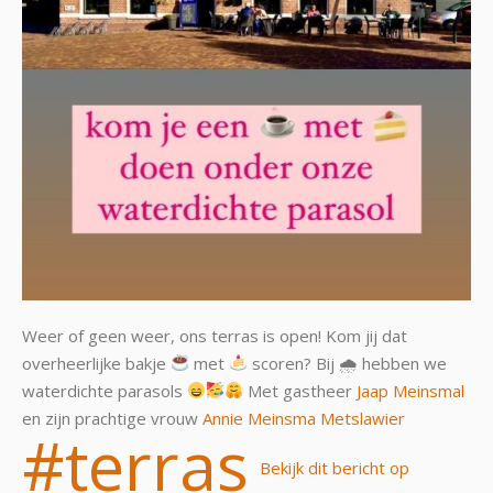
Weer of geen weer, ons terras is open! Kom jij dat
overheerlijke bakje
met
scoren? Bij 🌧 hebben we
waterdichte parasols
Met gastheer
Jaap Meinsmal
en zijn prachtige vrouw
Annie Meinsma
Metslawier
#terras
Bekijk dit bericht op