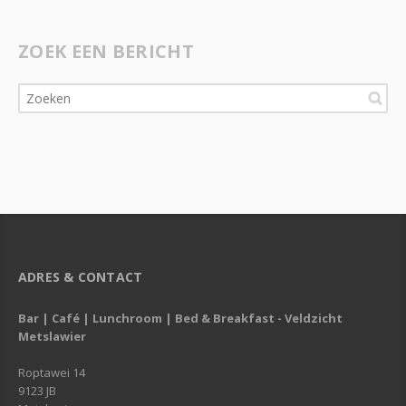
ZOEK EEN BERICHT
ADRES & CONTACT
Bar | Café | Lunchroom | Bed & Breakfast - Veldzicht
Metslawier
Roptawei 14
9123 JB