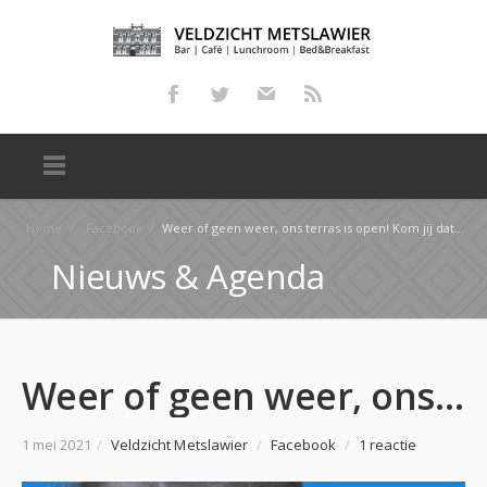
Home
/
Facebook
/
Weer of geen weer, ons terras is open! Kom jij dat overheerlijke bakje met scoren? Bij hebben we …
Nieuws & Agenda
Weer of geen weer, ons terras is open! Kom jij dat overheerlijke bakje met scoren? Bij hebben we …
1 mei 2021
/
Veldzicht Metslawier
/
Facebook
/
1 reactie