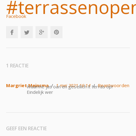
#terrassenope
Facebook
1 REACTIE
Margriet Meinsma
/
1 mei 2021 16:14
/
Beantwoorden
Waarme jas oan en gesellich it terras op!
Eindelijk wer
GEEF EEN REACTIE