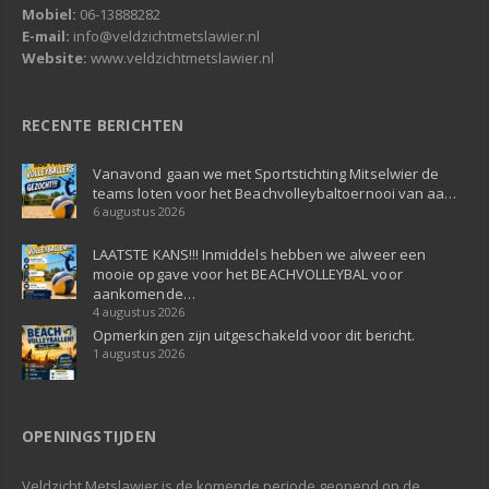
Mobiel:
06-13888282
E-mail:
info@veldzichtmetslawier.nl
Website:
www.veldzichtmetslawier.nl
RECENTE BERICHTEN
Vanavond gaan we met Sportstichting Mitselwier de
teams loten voor het Beachvolleybaltoernooi van aa…
6 augustus 2026
LAATSTE KANS!!! Inmiddels hebben we alweer een
mooie opgave voor het BEACHVOLLEYBAL voor
aankomende…
4 augustus 2026
Opmerkingen zijn uitgeschakeld voor dit bericht.
1 augustus 2026
OPENINGSTIJDEN
Veldzicht Metslawier is de komende periode geopend op de