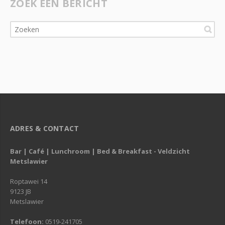
ZOEK EEN BERICHT
ADRES & CONTACT
Bar | Café | Lunchroom | Bed & Breakfast - Veldzicht
Metslawier
Roptawei 14
9123 JB
Metslawier
Telefoon:
0519-241705