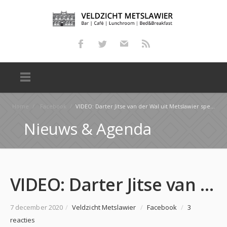
Home
/
Facebook
/
VIDEO: Darter Jitse van der Wal uit Metslawier speelt geregeld tegen de profs – RTV NOF
Nieuws & Agenda
VIDEO: Darter Jitse van der Wal uit Metslawier speelt geregeld tegen de profs – RTV NOF
7 december 2020
/
Veldzicht Metslawier
/
Facebook
/
3
reacties