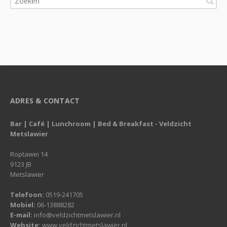
ADRES & CONTACT
Bar | Café | Lunchroom | Bed & Breakfast - Veldzicht
Metslawier
Roptawei 14
9123 JB
Metslawier
Telefoon:
0519-241705
Mobiel:
06-13888282
E-mail:
info@veldzichtmetslawier.nl
Website:
www.veldzichtmetslawier.nl