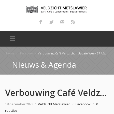
Home
/
Facebook
/
Verbouwing Café Veldzicht – Update Week 37 Afgelopen maandag is de cement-dekvloer gestort. De volg…
Nieuws & Agenda
Verbouwing Café Veldzicht – Update Week 37 Afgelopen maandag is de cement-dekvloer gestort. De volg…
18 december 2023
/
Veldzicht Metslawier
/
Facebook
/
0
reacties