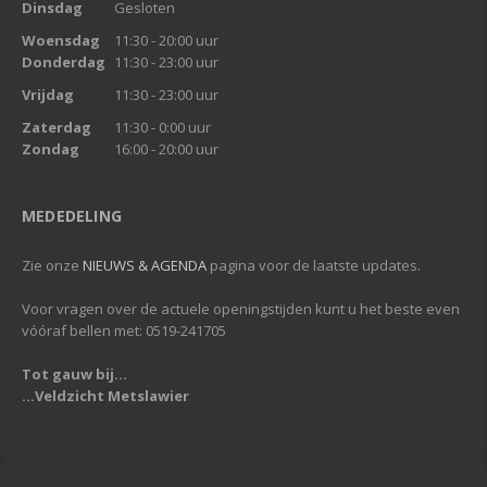
Dinsdag
Gesloten
Woensdag
11:30 - 20:00 uur
Donderdag
11:30 - 23:00 uur
Vrijdag
11:30 - 23:00 uur
Zaterdag
11:30 - 0:00 uur
Zondag
16:00 - 20:00 uur
MEDEDELING
Zie onze
NIEUWS & AGENDA
pagina voor de laatste updates.
Voor vragen over de actuele openingstijden kunt u het beste even
vóóraf bellen met: 0519-241705
Tot gauw bij...
...Veldzicht Metslawier
Copyright © 2013-2019
Veldzicht Metslawier
| Alle rechten voorbehouden