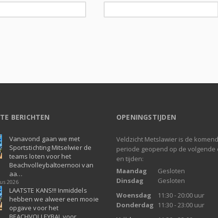
TE BERICHTEN
OPENINGSTIJDEN
Vanavond gaan we met
Veldzicht Metslawier is de komen
Sportstichting Mitselwier de
periode geopend op de volgende
teams loten voor het
en tijden:
Beachvolleybaltoernooi van
Maandag
Gesloten
aa…
Dinsdag
Gesloten
us 2026
LAATSTE KANS!!! Inmiddels
Woensdag
11:30 - 20:00 uur
hebben we alweer een mooie
Donderdag
11:30 - 23:00 uur
opgave voor het
BEACHVOLLEYBAL voor