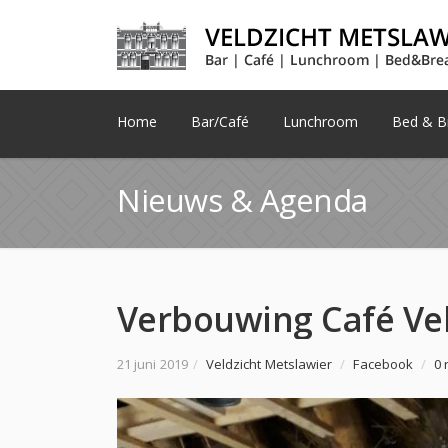
Home
Bar/Café
Lunchroom
Bed & Br
Nieuws & Agenda
21 juni 2019
/
Veldzicht Metslawier
/
Facebook
/
0 