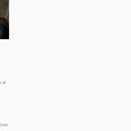
 al
 Over