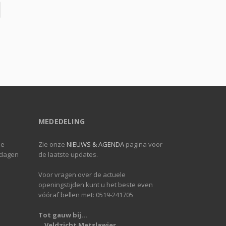
MEDEDELING
de
Zie onze
NIEUWS & AGENDA
pagina voor
 dagen
de laatste updates.
Voor vragen over de actuele
openingstijden kunt u het beste even
vóóraf bellen met: 0519-241705
Tot gauw bij...
...Veldzicht Metslawier