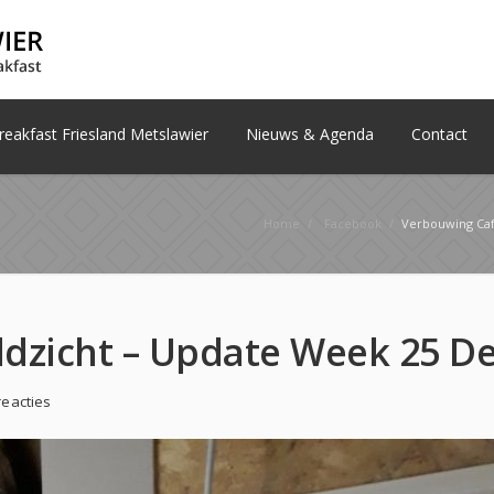
eakfast Friesland Metslawier
Nieuws & Agenda
Contact
Home
/
Facebook
/
Verbouwing Café Veld
reacties