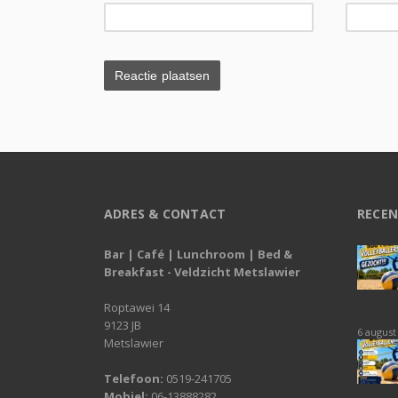
ADRES & CONTACT
RECEN
Bar | Café | Lunchroom | Bed &
Breakfast - Veldzicht Metslawier
Roptawei 14
9123 JB
6 august
Metslawier
Telefoon:
0519-241705
Mobiel:
06-13888282