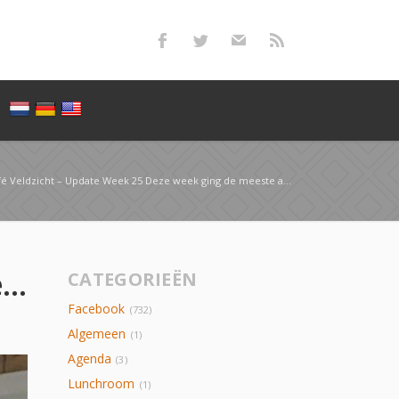
zicht – Update Week 25 Deze week ging de meeste aandacht uit naar de lunchroom …
Verbouwing Café Veldzicht – Update Week 25 Deze week ging de meeste aandacht uit naar de lunchroom …
CATEGORIEËN
Facebook
(732)
Algemeen
(1)
Agenda
(3)
Lunchroom
(1)