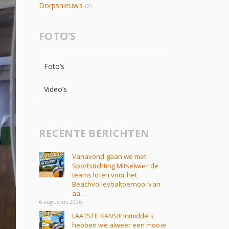
Dorpsnieuws
(2)
FOTO’S
Foto’s
Video’s
RECENTE BERICHTEN
Vanavond gaan we met
Sportstichting Mitselwier de
teams loten voor het
Beachvolleybaltoernooi van
aa…
6 augustus 2026
LAATSTE KANS!!! Inmiddels
hebben we alweer een mooie