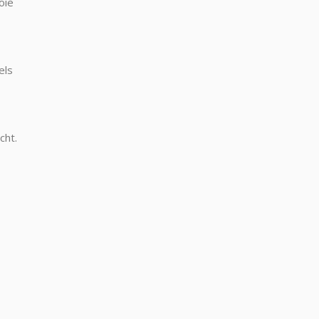
oie
els
cht.