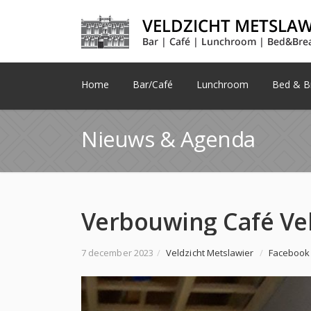
Home
Bar/Café
Lunchroom
Bed & Br
Nieuws & Agenda
7 december 2023
/
Veldzicht Metslawier
/
Facebook