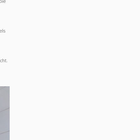
oie
els
cht.