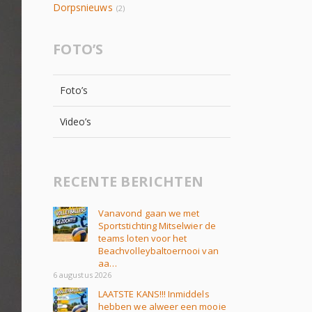
Dorpsnieuws
(2)
FOTO’S
Foto’s
Video’s
RECENTE BERICHTEN
Vanavond gaan we met
Sportstichting Mitselwier de
teams loten voor het
Beachvolleybaltoernooi van
aa…
6 augustus 2026
LAATSTE KANS!!! Inmiddels
hebben we alweer een mooie