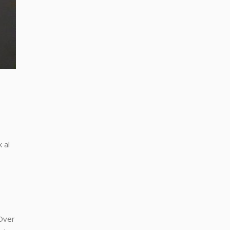
 al
 Over