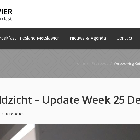
eakfast Friesland Metslawier
Nieuws & Agenda
Contact
Home
/
Facebook
/
Verbouwing Café Veld
/
0 reacties