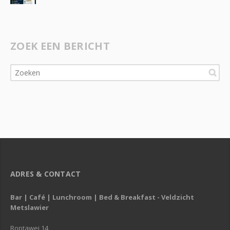
ZOEK EEN BERICHT
ADRES & CONTACT
Bar | Café | Lunchroom | Bed & Breakfast - Veldzicht
Metslawier
Roptawei 14