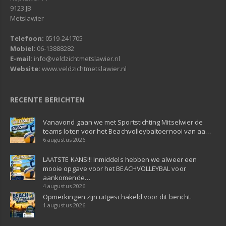
9123 JB
Metslawier
Telefoon:
0519-241705
Mobiel:
06-13888282
E-mail:
info@veldzichtmetslawier.nl
Website:
www.veldzichtmetslawier.nl
RECENTE BERICHTEN
Vanavond gaan we met Sportstichting Mitselwier de
teams loten voor het Beachvolleybaltoernooi van aa…
6 augustus 2026
LAATSTE KANS!!! Inmiddels hebben we alweer een
mooie opgave voor het BEACHVOLLEYBAL voor
aankomende…
4 augustus 2026
Opmerkingen zijn uitgeschakeld voor dit bericht.
1 augustus 2026