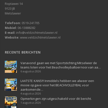
Roptawei 14
9123 JB
Metslawier
Telefoon:
0519-241705
Mobiel:
06-13888282
E-mail:
info@veldzichtmetslawier.nl
Website:
www.veldzichtmetslawier.nl
RECENTE BERICHTEN
Vanavond gaan we met Sportstichting Mitselwier de
teams loten voor het Beachvolleybaltoernooi van aa…
6 augustus 2026
LAATSTE KANS!!! Inmiddels hebben we alweer een
mooie opgave voor het BEACHVOLLEYBAL voor
aankomende…
4 augustus 2026
Opmerkingen zijn uitgeschakeld voor dit bericht.
1 augustus 2026