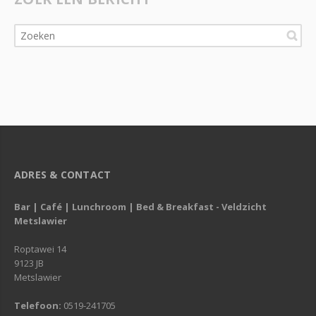
ADRES & CONTACT
Bar | Café | Lunchroom | Bed & Breakfast - Veldzicht
Metslawier
Roptawei 14
9123 JB
Metslawier
Telefoon:
0519-241705