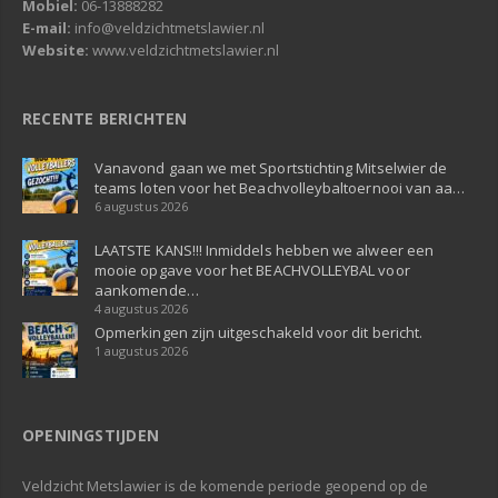
Mobiel:
06-13888282
E-mail:
info@veldzichtmetslawier.nl
Website:
www.veldzichtmetslawier.nl
RECENTE BERICHTEN
Vanavond gaan we met Sportstichting Mitselwier de
teams loten voor het Beachvolleybaltoernooi van aa…
6 augustus 2026
LAATSTE KANS!!! Inmiddels hebben we alweer een
mooie opgave voor het BEACHVOLLEYBAL voor
aankomende…
4 augustus 2026
Opmerkingen zijn uitgeschakeld voor dit bericht.
1 augustus 2026
OPENINGSTIJDEN
Veldzicht Metslawier is de komende periode geopend op de