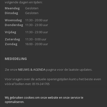
volgende dagen en tijden:
Maandag
Gesloten
Dinsdag
Gesloten
Woensdag
11:30 - 20:00 uur
Donderdag
11:30 - 23:00 uur
Vrijdag
11:30 - 23:00 uur
Zaterdag
11:30 - 0:00 uur
Zondag
16:00 - 20:00 uur
MEDEDELING
Zie onze
NIEUWS & AGENDA
pagina voor de laatste updates.
Voor vragen over de actuele openingstijden kunt u het beste even
vóóraf bellen met: 0519-241705
Tot gauw bij...
Wij gebruiken cookies om onze website en onze service te
...Veldzicht Metslawier
optimaliseren.