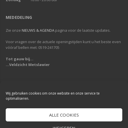
MEDEDELING
Zie onze
NIEUWS & AGENDA
pagina voor de laatste updates.
Voor vragen over de actuele openingstijden kunt u het beste even
vóóraf bellen met: 0519-241705
Tot gauw bij...
...Veldzicht Metslawier
Copyright © 2013-2019
Veldzicht Metslawier
| Alle rechten voorbehouden
| Webdesign & Development -
DigiReus
Wij gebruiken cookies om onze website en onze service te
optimaliseren.
ALLE COOKIES