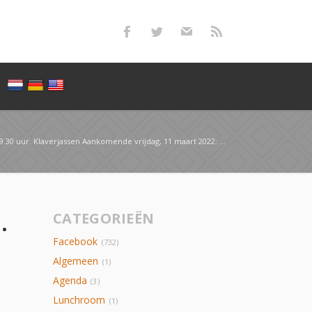
r. Klaverjassen Aankomende vrijdag, 11 maart 2022: DORPSKLAVERJASSEN in Café…
1 maart 2022: DORPSKLAVERJASSEN in Café…
CATEGORIEËN
Facebook
(732)
Algemeen
(1)
Agenda
(3)
Lunchroom
(1)