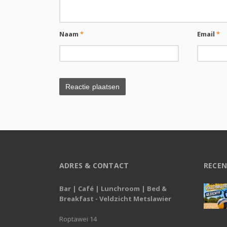
Naam
*
Email
*
ADRES & CONTACT
RECEN
Bar | Café | Lunchroom | Bed &
Breakfast - Veldzicht Metslawier
Roptawei 14