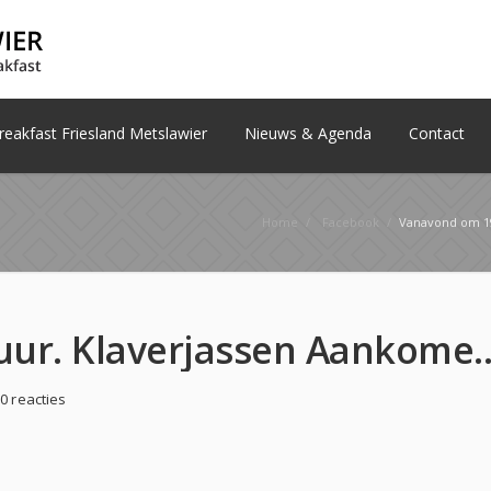
eakfast Friesland Metslawier
Nieuws & Agenda
Contact
Home
/
Facebook
/
Vanavond om 19.30 uu
Vanavond om 19.30 uur. Klaverjassen Aankomende vrijdag, 1
0 reacties