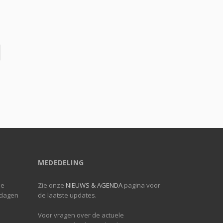
MEDEDELING
de
Zie onze
NIEUWS & AGENDA
pagina voor
 dagen
de laatste updates.
Voor vragen over de actuele