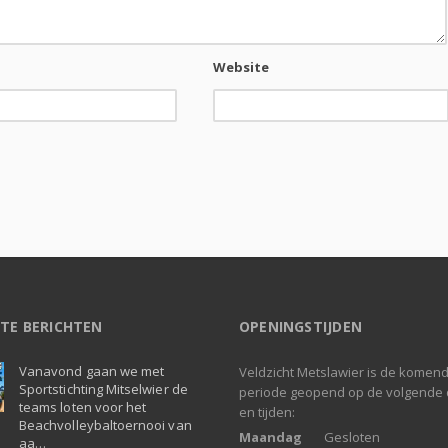
Website
TE BERICHTEN
OPENINGSTIJDEN
Vanavond gaan we met
Veldzicht Metslawier is de komen
Sportstichting Mitselwier de
periode geopend op de volgende
teams loten voor het
en tijden:
Beachvolleybaltoernooi van
Maandag
Gesloten
aa…