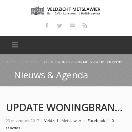
Home
/
Facebook
/
UPDATE WONINGBRAND METSLAWIER: Ten eerste willen wij (iedereen van het hulpteam) en namens de gedup…
Nieuws & Agenda
UPDATE WONINGBRAND METSLAWIER: Ten eerste willen wij (iedereen van het hulpteam) en namens de gedup…
23 november 2017
/
Veldzicht Metslawier
/
Facebook
/
0
reacties