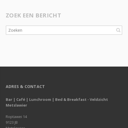
ZOEK EEN BERICHT
ADRES & CONTACT
Bar | Café | Lunchroom | Bed & Breakfast - Veldzicht
Metslawier
Roptawei 14
9123 JB
Metslawier