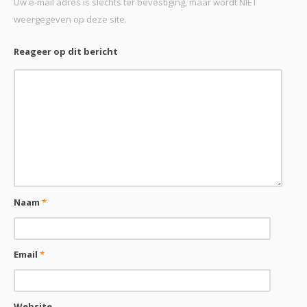
Uw e-mail adres is slechts ter bevestiging, maar wordt NIET
weergegeven op deze site.
Reageer op dit bericht
Naam
*
Email
*
Website