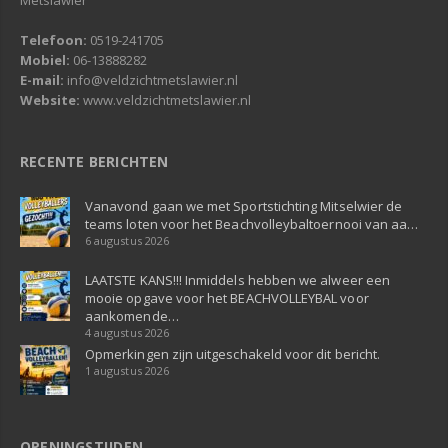
Telefoon:
0519-241705
Mobiel:
06-13888282
E-mail:
info@veldzichtmetslawier.nl
Website:
www.veldzichtmetslawier.nl
RECENTE BERICHTEN
Vanavond gaan we met Sportstichting Mitselwier de
teams loten voor het Beachvolleybaltoernooi van aa…
6 augustus 2026
LAATSTE KANS!!! Inmiddels hebben we alweer een
mooie opgave voor het BEACHVOLLEYBAL voor
aankomende…
4 augustus 2026
Opmerkingen zijn uitgeschakeld voor dit bericht.
1 augustus 2026
OPENINGSTIJDEN