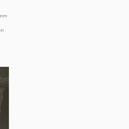
 een
e
in