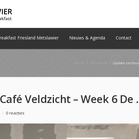
eakfast Friesland Metslawier
Nieuws & Agenda
Contact
Home
/
Facebook
/
Update verbouwing Ca
Update verbouwing Café Veldzicht – W
/
0 reacties