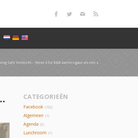
fé Veldzicht – Week 6 De B&B-kamers gaan als een speer! Deze week is de pvc-vlo…
eek 6 De B&B-kamers gaan als een speer! Deze week is de pvc-vlo…
CATEGORIEËN
Facebook
(732)
Algemeen
(1)
Agenda
(3)
Lunchroom
(1)