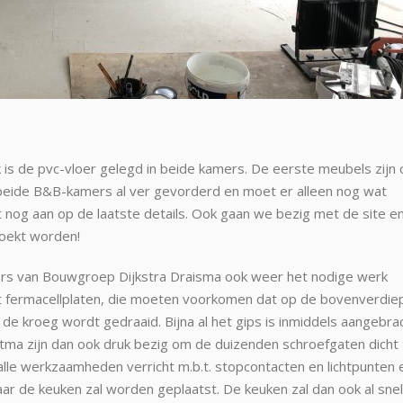
s de pvc-vloer gelegd in beide kamers. De eerste meubels zijn 
de beide B&B-kamers al ver gevorderd en moet er alleen nog wat
 nog aan op de laatste details. Ook gaan we bezig met de site e
boekt worden!
rs van Bouwgroep Dijkstra Draisma ook weer het nodige werk
met fermacellplaten, die moeten voorkomen dat op de bovenverdie
 kroeg wordt gedraaid. Bijna al het gips is inmiddels aangebra
utma zijn dan ook druk bezig om de duizenden schroefgaten dicht 
alle werkzaamheden verricht m.b.t. stopcontacten en lichtpunten e
ar de keuken zal worden geplaatst. De keuken zal dan ook al snel