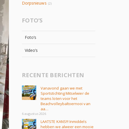
Dorpsnieuws
(2)
FOTO’S
Foto’s
Video’s
RECENTE BERICHTEN
Vanavond gaan we met
Sportstichting Mitselwier de
teams loten voor het
Beachvolleybaltoernooi van
aa…
6 augustus 2026
LAATSTE KANS!!! Inmiddels
hebben we alweer een mooie