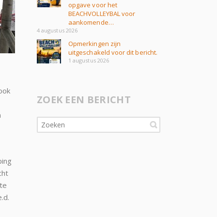
opgave voor het
BEACHVOLLEYBAL voor
aankomende…
4 augustus 2026
Opmerkingen zijn
uitgeschakeld voor dit bericht.
1 augustus 2026
ook
ZOEK EEN BERICHT
n
ping
cht
te
.d.