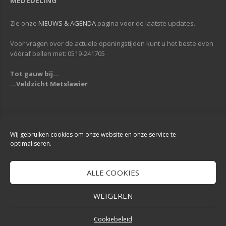
MEDEDELING
Zie onze
NIEUWS & AGENDA
pagina voor de laatste updates.
Voor vragen over de actuele openingstijden kunt u het beste even
vóóraf bellen met: 0519-241705
Tot gauw bij...
...Veldzicht Metslawier
Copyright © 2013-2019
Veldzicht Metslawier
| Alle rechten voorbehouden
| Webdesign & Development -
DigiReus
Wij gebruiken cookies om onze website en onze service te
optimaliseren.
ALLE COOKIES
WEIGEREN
Cookiebeleid