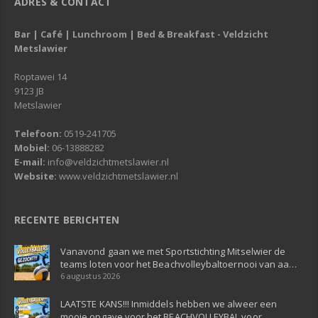
ADRES & CONTACT
Bar | Café | Lunchroom | Bed & Breakfast - Veldzicht
Metslawier
Roptawei 14
9123 JB
Metslawier
Telefoon:
0519-241705
Mobiel:
06-13888282
E-mail:
info@veldzichtmetslawier.nl
Website:
www.veldzichtmetslawier.nl
RECENTE BERICHTEN
Vanavond gaan we met Sportstichting Mitselwier de
teams loten voor het Beachvolleybaltoernooi van aa…
6 augustus 2026
LAATSTE KANS!!! Inmiddels hebben we alweer een
mooie opgave voor het BEACHVOLLEYBAL voor