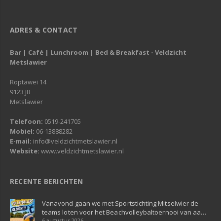
ADRES & CONTACT
Bar | Café | Lunchroom | Bed & Breakfast - Veldzicht
Metslawier
Roptawei 14
9123 JB
Metslawier
Telefoon:
0519-241705
Mobiel:
06-13888282
E-mail:
info@veldzichtmetslawier.nl
Website:
www.veldzichtmetslawier.nl
RECENTE BERICHTEN
Vanavond gaan we met Sportstichting Mitselwier de
teams loten voor het Beachvolleybaltoernooi van aa…
6 augustus 2026