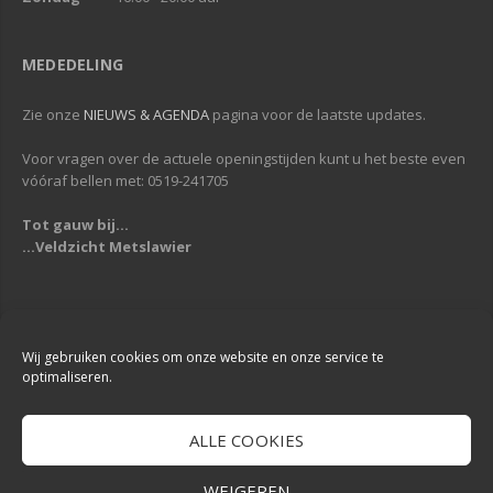
MEDEDELING
Zie onze
NIEUWS & AGENDA
pagina voor de laatste updates.
Voor vragen over de actuele openingstijden kunt u het beste even
vóóraf bellen met: 0519-241705
Tot gauw bij...
...Veldzicht Metslawier
Copyright © 2013-2019
Veldzicht Metslawier
| Alle rechten voorbehouden
| Webdesign & Development -
DigiReus
Wij gebruiken cookies om onze website en onze service te
optimaliseren.
ALLE COOKIES
WEIGEREN