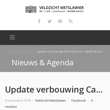
Home
/
Facebook
/
Update verbouwing Café Veldzicht – Week 45 Deze week lag de focus voornamelijk op de twee B&B-kamer…
Nieuws & Agenda
Update verbouwing Café Veldzicht – Week 45 Deze week lag de focus voornamelijk op de twee B&B-kamer…
9 november 2019
/
Veldzicht Metslawier
/
Facebook
/
0
reacties