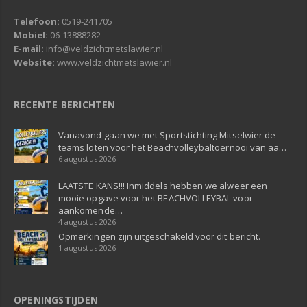
Telefoon:
0519-241705
Mobiel:
06-13888282
E-mail:
info@veldzichtmetslawier.nl
Website:
www.veldzichtmetslawier.nl
RECENTE BERICHTEN
Vanavond gaan we met Sportstichting Mitselwier de
teams loten voor het Beachvolleybaltoernooi van aa…
6 augustus 2026
LAATSTE KANS!!! Inmiddels hebben we alweer een
mooie opgave voor het BEACHVOLLEYBAL voor
aankomende…
4 augustus 2026
Opmerkingen zijn uitgeschakeld voor dit bericht.
1 augustus 2026
OPENINGSTIJDEN