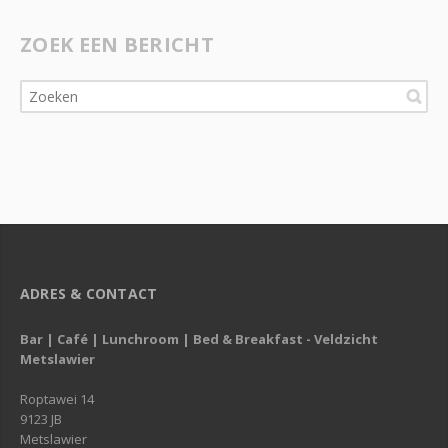
ZOEK EEN BERICHT
ADRES & CONTACT
Bar | Café | Lunchroom | Bed & Breakfast - Veldzicht
Metslawier
Roptawei 14
9123 JB
Metslawier