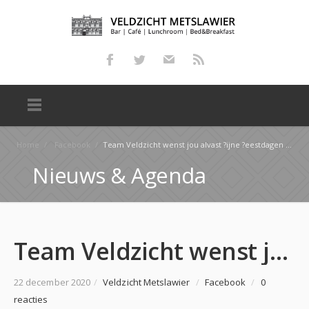
Home
/
Facebook
/
Team Veldzicht wenst jou alvast ?ijne ?eestdagen 25 en 26 december zijn wij gesloten. 27 december …
Nieuws & Agenda
Team Veldzicht wenst jou alvast ?ijne ?eestdagen 25 en 26 december zijn wij gesloten. 27 december …
22 december 2020
/
Veldzicht Metslawier
/
Facebook
/
0
reacties