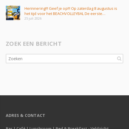
Herinnering!!! Geef je op!!! Op zaterdag 8 augustus is
het tijd voor het BEACHVOLLEYBAL De eerste…
25 juli 2026
ZOEK EEN BERICHT
ADRES & CONTACT
Bar | Café | Lunchroom | Bed & Breakfast - Veldzicht