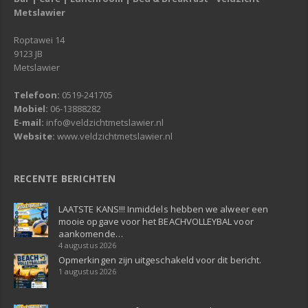
Metslawier
Roptawei 14
9123 JB
Metslawier
Telefoon:
0519-241705
Mobiel:
06-13888282
E-mail:
info@veldzichtmetslawier.nl
Website:
www.veldzichtmetslawier.nl
RECENTE BERICHTEN
LAATSTE KANS!!! Inmiddels hebben we alweer een
mooie opgave voor het BEACHVOLLEYBAL voor
aankomende…
4 augustus 2026
Opmerkingen zijn uitgeschakeld voor dit bericht.
1 augustus 2026