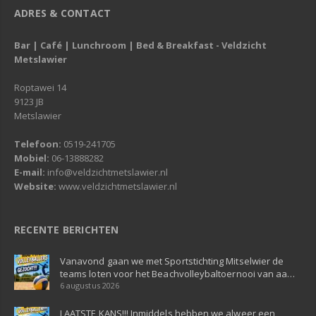
ADRES & CONTACT
Bar | Café | Lunchroom | Bed & Breakfast - Veldzicht
Metslawier
Roptawei 14
9123 JB
Metslawier
Telefoon:
0519-241705
Mobiel:
06-13888282
E-mail:
info@veldzichtmetslawier.nl
Website:
www.veldzichtmetslawier.nl
RECENTE BERICHTEN
Vanavond gaan we met Sportstichting Mitselwier de
teams loten voor het Beachvolleybaltoernooi van aa…
6 augustus 2026
LAATSTE KANS!!! Inmiddels hebben we alweer een