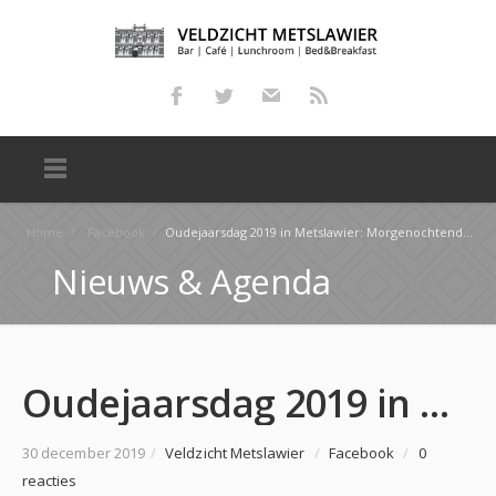
Home
/
Facebook
/
Oudejaarsdag 2019 in Metslawier: Morgenochtend vanaf 10:00 uur staan de mannen van CTM voor u klaar…
Nieuws & Agenda
Oudejaarsdag 2019 in Metslawier: Morgenochtend vanaf 10:00 uur staan de mannen van CTM voor u klaar…
30 december 2019
/
Veldzicht Metslawier
/
Facebook
/
0
reacties