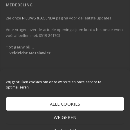
MEDEDELING
Zie onze
NIEUWS & AGENDA
pagina voor de laatste updates.
Voor vragen over de actuele openingstijden kunt u het beste even
vóóraf bellen met: 0519-241705
Tot gauw bij...
...Veldzicht Metslawier
Copyright © 2013-2019
Veldzicht Metslawier
| Alle rechten voorbehouden
| Webdesign & Development -
DigiReus
Wij gebruiken cookies om onze website en onze service te
optimaliseren.
ALLE COOKIES
WEIGEREN