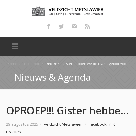
Home
/
Facebook
/
OPROEP!!! Gister hebben we de teams geloot voor het beachvolleybaltoernooi van morgen. We hebben 12…
Nieuws & Agenda
OPROEP!!! Gister hebben we de teams geloot voor het beachvolleybaltoernooi van morgen. We hebben 12…
29 augustus 2025
/
Veldzicht Metslawier
/
Facebook
/
0
reacties