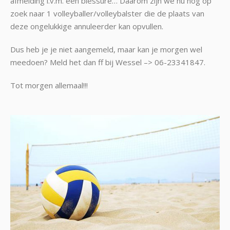
afmelding i.v.m. een blessure… Daarom zijn we nu nog op
zoek naar 1 volleyballer/volleybalster die de plaats van
deze ongelukkige annuleerder kan opvullen.
Dus heb je je niet aangemeld, maar kan je morgen wel
meedoen? Meld het dan ff bij Wessel –> 06-23341847.
Tot morgen allemaal!!!