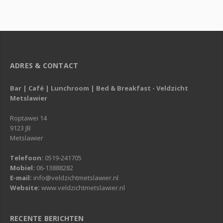
ADRES & CONTACT
Bar | Café | Lunchroom | Bed & Breakfast - Veldzicht
Metslawier
Roptawei 14
9123 JB
Metslawier
Telefoon:
0519-241705
Mobiel:
06-13888282
E-mail:
info@veldzichtmetslawier.nl
Website:
www.veldzichtmetslawier.nl
RECENTE BERICHTEN