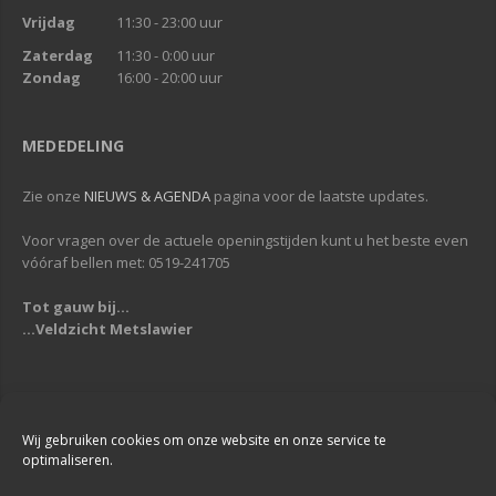
Vrijdag
11:30 - 23:00 uur
Zaterdag
11:30 - 0:00 uur
Zondag
16:00 - 20:00 uur
MEDEDELING
Zie onze
NIEUWS & AGENDA
pagina voor de laatste updates.
Voor vragen over de actuele openingstijden kunt u het beste even
vóóraf bellen met: 0519-241705
Tot gauw bij...
...Veldzicht Metslawier
Copyright © 2013-2019
Veldzicht Metslawier
| Alle rechten voorbehouden
| Webdesign & Development -
DigiReus
Wij gebruiken cookies om onze website en onze service te
optimaliseren.