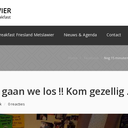
eakfast Friesland Metslawier
Nieuws & Agenda
Contact
Home
/
Facebook
/
Nog 15 minuten dan ga
Nog 15 minuten dan
k
/
0 reacties