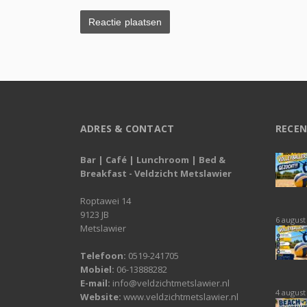
ADRES & CONTACT
RECEN
Bar | Café | Lunchroom | Bed &
Breakfast - Veldzicht Metslawier
Roptawei 14
9123 JB
6 august
Metslawier
Telefoon:
0519-241705
Mobiel:
06-13888282
E-mail:
info@veldzichtmetslawier.nl
4 august
Website:
www.veldzichtmetslawier.nl