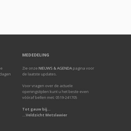
MEDEDELING
de
Zie onze
NIEUWS & AGENDA
pagina voor
 dagen
de laatste updates.
Voor vragen over de actuele
openingstijden kunt u het beste even
vóóraf bellen met: 0519-241705
Tot gauw bij...
...Veldzicht Metslawier