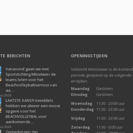
TE BERICHTEN
OPENINGSTIJDEN
Vanavond gaan we met
Veldzicht Metslawier is de komen
Sportstichting Mitselwier de
periode geopend op de volgende
teams loten voor het
en tijden:
Beachvolleybaltoernooi van
Maandag
Gesloten
aa…
Dinsdag
Gesloten
us 2026
LAATSTE KANS!!! Inmiddels
Woensdag
11:30 - 20:00 uur
hebben we alweer een mooie
Donderdag
11:30 - 23:00 uur
opgave voor het
BEACHVOLLEYBAL voor
Vrijdag
11:30 - 23:00 uur
aankomende…
us 2026
Zaterdag
11:30 - 0:00 uur
Opmerkingen zijn
Zondag
16:00 - 20:00 uur