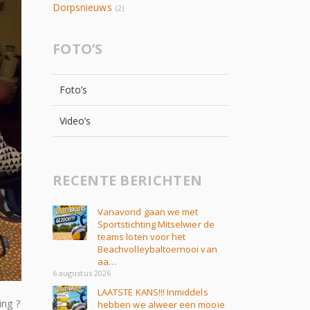
Dorpsnieuws
(2)
FOTO’S
Foto’s
Video’s
RECENTE BERICHTEN
Vanavond gaan we met
Sportstichting Mitselwier de
teams loten voor het
Beachvolleybaltoernooi van
aa…
6 augustus 2026
LAATSTE KANS!!! Inmiddels
ing ?
hebben we alweer een mooie