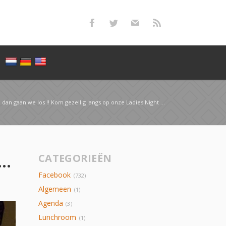
an we los !! Kom gezellig langs op onze Ladies Night Met spectaculaire prijzen …
 gaan we los !! Kom gezellig langs op onze Ladies Night Met spectaculaire prijzen …
CATEGORIEËN
Facebook
(732)
Algemeen
(1)
Agenda
(3)
Lunchroom
(1)