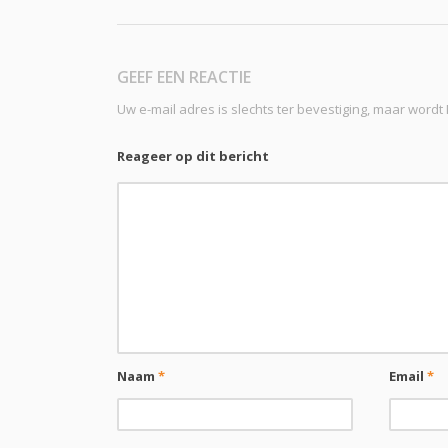
GEEF EEN REACTIE
Uw e-mail adres is slechts ter bevestiging, maar word
Reageer op dit bericht
Naam
*
Email
*