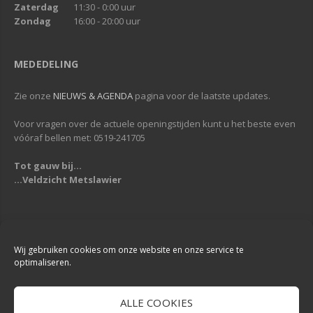
Zaterdag
11:30 - 0:00 uur
Zondag
16:00 - 20:00 uur
MEDEDELING
Zie onze
NIEUWS & AGENDA
pagina voor de laatste updates.
Voor vragen over de actuele openingstijden kunt u het beste even
vóóraf bellen met: 0519-241705
Tot gauw bij...
...Veldzicht Metslawier
Copyright © 2013-2019
Veldzicht Metslawier
| Alle rechten voorbehouden
| Webdesign & Development -
DigiReus
Wij gebruiken cookies om onze website en onze service te
optimaliseren.
ALLE COOKIES