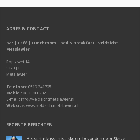
ADRES & CONTACT
Bar | Café | Lunchroom | Bed & Breakfast - Veldzicht
Metslawier
Roptawei 14
9123 JB
Metslawier
Telefoon:
0519-241705
Mobiel:
06-13888282
E-mail:
info@veldzichtmetslawier.nl
Website:
www.veldzichtmetslawier.nl
RECENTE BERICHTEN
Het springkussen is akkoord bevonden door Sietze