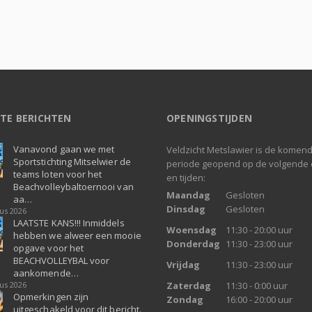
TE BERICHTEN
OPENINGSTIJDEN
Vanavond gaan we met
Veldzicht Metslawier is de komen
Sportstichting Mitselwier de
periode geopend op de volgende
teams loten voor het
en tijden:
Beachvolleybaltoernooi van
Maandag
Gesloten
aa…
Dinsdag
Gesloten
us 2026
LAATSTE KANS!!! Inmiddels
Woensdag
11:30 - 20:00 uur
hebben we alweer een mooie
Donderdag
11:30 - 23:00 uur
opgave voor het
BEACHVOLLEYBAL voor
Vrijdag
11:30 - 23:00 uur
aankomende…
us 2026
Zaterdag
11:30 - 0:00 uur
Opmerkingen zijn
Zondag
16:00 - 20:00 uur
uitgeschakeld voor dit bericht.