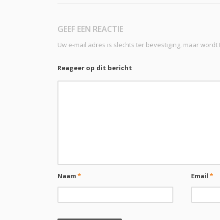
GEEF EEN REACTIE
Uw e-mail adres is slechts ter bevestiging, maar word
Reageer op dit bericht
Naam
*
Email
*