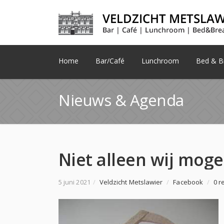
Home
Bar/Café
Lunchroom
Bed & Br
Nieuws & Agenda
5 juni 2021
/
Veldzicht Metslawier
/
Facebook
/
0 r