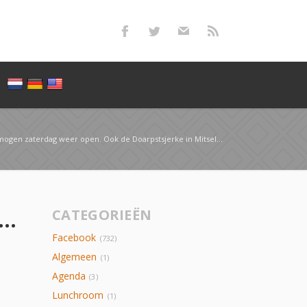
n zaterdag weer open. Ook de Doarpstsjerke in Mitselwier is weer geopend. Geno…
wij mogen zaterdag weer open. Ook de Doarpstsjerke in Mitselwier is weer geopend. Geno…
CATEGORIEËN
Facebook
(732)
Algemeen
(1)
Agenda
(3)
Lunchroom
(1)