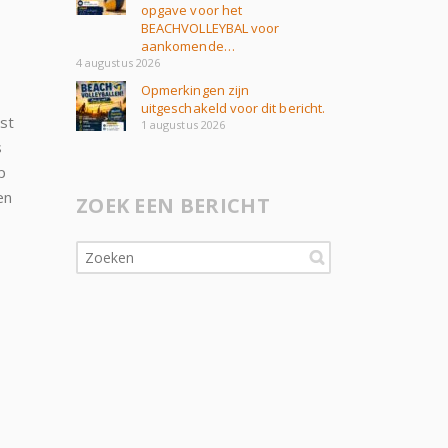
opgave voor het
BEACHVOLLEYBAL voor
aankomende…
4 augustus 2026
Opmerkingen zijn
uitgeschakeld voor dit bericht.
st
1 augustus 2026
s
p
en
ZOEK EEN BERICHT