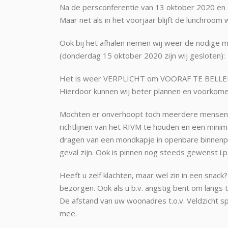
Na de persconferentie van 13 oktober 2020 en 
Maar net als in het voorjaar blijft de lunchroo
Ook bij het afhalen nemen wij weer de nodige m
(donderdag 15 oktober 2020 zijn wij gesloten):
Het is weer VERPLICHT om VOORAF TE BELLE
Hierdoor kunnen wij beter plannen en voorkome
Mochten er onverhoopt toch meerdere mensen in
richtlijnen van het RIVM te houden en een minim
dragen van een mondkapje in openbare binnenpla
geval zijn. Ook is pinnen nog steeds gewenst i.p
Heeft u zelf klachten, maar wel zin in een snack? Bl
bezorgen. Ook als u b.v. angstig bent om langs 
De afstand van uw woonadres t.o.v. Veldzicht spee
mee.