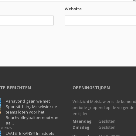
Website
TE BERICHTEN
OPENINGSTIJDEN
Vanavond gaan we met
Veldzicht Metslawier is de komen
Sportstichting Mitselwier de
periode geopend op de volgende
teams loten voor het
en tijden:
Beachvolleybaltoernooi van
Maandag
Gesloten
aa…
Dinsdag
Gesloten
us 2026
LAATSTE KANS!!! Inmiddels