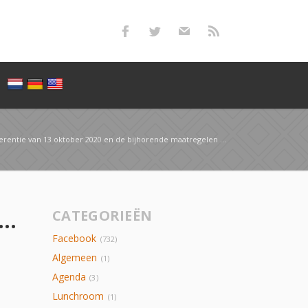
e van 13 oktober 2020 en de bijhorende maatregelen moeten wij helaas weer ons ca…
nferentie van 13 oktober 2020 en de bijhorende maatregelen moeten wij helaas weer ons ca…
CATEGORIEËN
Facebook
(732)
Algemeen
(1)
Agenda
(3)
Lunchroom
(1)