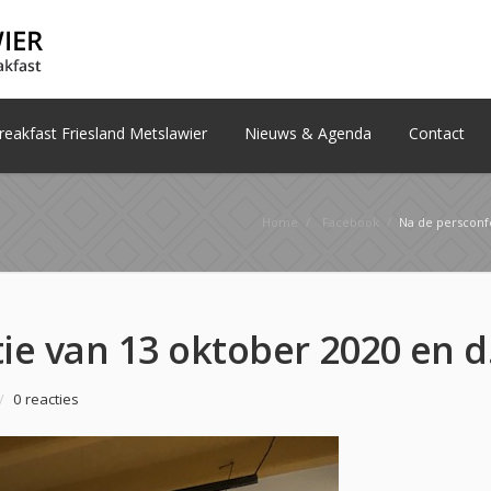
eakfast Friesland Metslawier
Nieuws & Agenda
Contact
Home
/
Facebook
/
Na de persconferenti
Na de persco
/
0 reacties