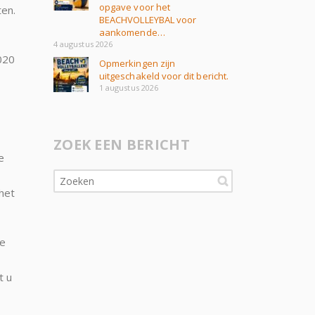
opgave voor het
ten.
BEACHVOLLEYBAL voor
aankomende…
4 augustus 2026
020
Opmerkingen zijn
uitgeschakeld voor dit bericht.
1 augustus 2026
ZOEK EEN BERICHT
e
het
te
t u