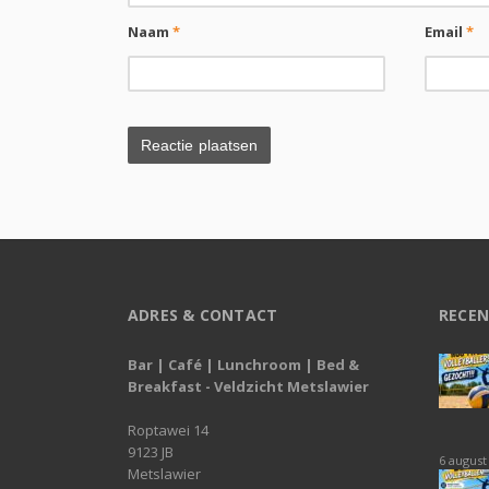
Naam
*
Email
*
ADRES & CONTACT
RECEN
Bar | Café | Lunchroom | Bed &
Breakfast - Veldzicht Metslawier
Roptawei 14
9123 JB
6 august
Metslawier