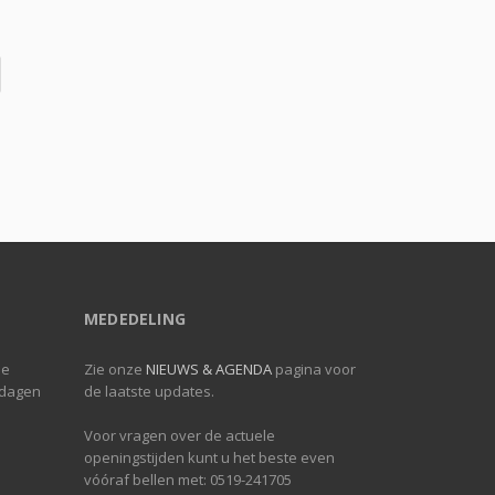
MEDEDELING
de
Zie onze
NIEUWS & AGENDA
pagina voor
 dagen
de laatste updates.
Voor vragen over de actuele
openingstijden kunt u het beste even
vóóraf bellen met: 0519-241705