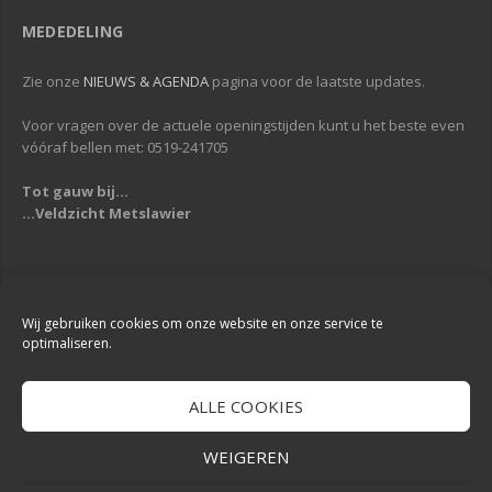
MEDEDELING
Zie onze
NIEUWS & AGENDA
pagina voor de laatste updates.
Voor vragen over de actuele openingstijden kunt u het beste even
vóóraf bellen met: 0519-241705
Tot gauw bij...
...Veldzicht Metslawier
Copyright © 2013-2019
Veldzicht Metslawier
| Alle rechten voorbehouden
| Webdesign & Development -
DigiReus
Wij gebruiken cookies om onze website en onze service te
optimaliseren.
ALLE COOKIES
WEIGEREN