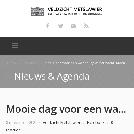
Home
/
Facebook
/
Mooie dag voor een wandeling of fietstocht. Mocht je daarna lekkere trek hebben dan weet je ons te …
Nieuws & Agenda
Mooie dag voor een wandeling of fietstocht. Mocht je daarna lekkere trek hebben dan weet je ons te …
8 november 2020
/
Veldzicht Metslawier
/
Facebook
/
0
reacties