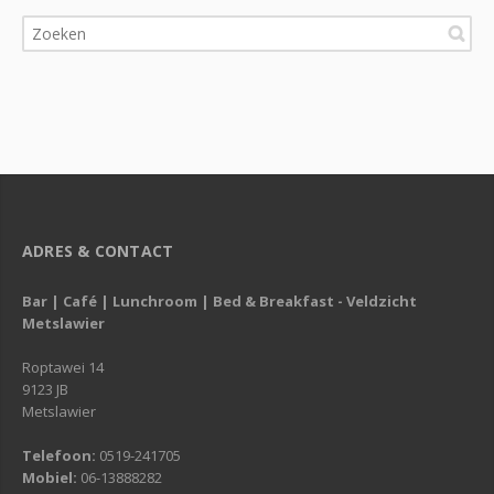
ADRES & CONTACT
Bar | Café | Lunchroom | Bed & Breakfast - Veldzicht
Metslawier
Roptawei 14
9123 JB
Metslawier
Telefoon:
0519-241705
Mobiel:
06-13888282