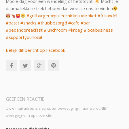
Mooie dag voor een wandeling of fietstocht.
Mocht je
daarna lekkere trek hebben dan weet je ons te vinden
#grillburger
#pulledchicken
#kroket
#frikandel
#patat
#snacks
#thuisbezorgd
#cafe
#bar
#bedandbreakfast
#lunchroom
#kroeg
#localbusiness
#supportyourlocal
Bekijk dit bericht op Facebook
GEEF EEN REACTIE
Uw e-mail adres is slechts ter bevestiging, maar wordt NIET
weergegeven op deze site.