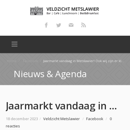
Home
/
Facebook
/
Jaarmarkt vandaag in Metslawier! Ook wij zijn er klaar voor bij Café Veldzicht. Met lekkere zelfge…
Nieuws & Agenda
Jaarmarkt vandaag in Metslawier! Ook wij zijn er klaar voor bij Café Veldzicht. Met lekkere zelfge…
18 december 2023
/
Veldzicht Metslawier
/
Facebook
/
0
reacties