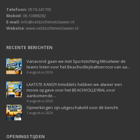
Telefoon:
0519-241705
Mobiel:
06-13888282
E-mail:
info@veldzichtmetslawier.nl
Website:
www.veldzichtmetslawier.nl
RECENTE BERICHTEN
Vanavond gaan we met Sportstichting Mitselwier de
teams loten voor het Beachvolleybaltoernooi van aa…
6 augustus 2026
LAATSTE KANS!!! Inmiddels hebben we alweer een
mooie opgave voor het BEACHVOLLEYBAL voor
aankomende…
4 augustus 2026
Opmerkingen zijn uitgeschakeld voor dit bericht.
1 augustus 2026
OPENINGSTIJDEN