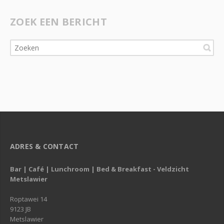
ZOEK EEN BERICHT
ADRES & CONTACT
Bar | Café | Lunchroom | Bed & Breakfast - Veldzicht
Metslawier
Roptawei 14
9123 JB
Metslawier