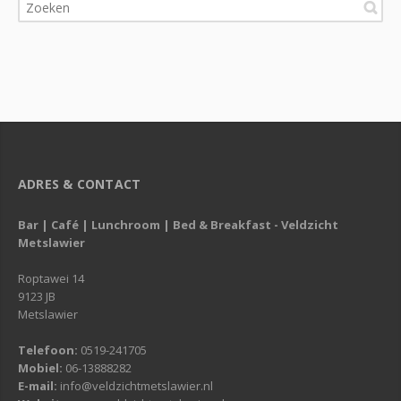
ADRES & CONTACT
Bar | Café | Lunchroom | Bed & Breakfast - Veldzicht
Metslawier
Roptawei 14
9123 JB
Metslawier
Telefoon:
0519-241705
Mobiel:
06-13888282
E-mail:
info@veldzichtmetslawier.nl