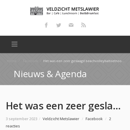
Home
/
Facebook
/
Het was een zeer geslaagd beachvolleybaltoetnooi gister! Dank aan alle deelnemers én vrijwilligers! …
Nieuws & Agenda
Het was een zeer geslaagd beachvolleybaltoetnooi gister! Dank aan alle deelnemers én vrijwilligers! …
3 september 2023
/
Veldzicht Metslawier
/
Facebook
/
2
reacties