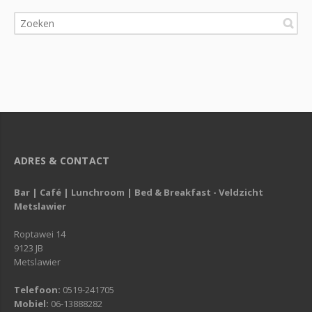
ADRES & CONTACT
Bar | Café | Lunchroom | Bed & Breakfast - Veldzicht
Metslawier
Roptawei 14
9123 JB
Metslawier
Telefoon:
0519-241705
Mobiel:
06-13888282