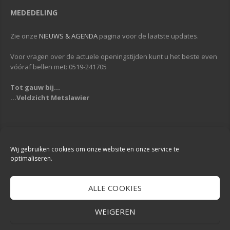
MEDEDELING
Zie onze
NIEUWS & AGENDA
pagina voor de laatste updates.
Voor vragen over de actuele openingstijden kunt u het beste even
vóóraf bellen met: 0519-241705
Tot gauw bij...
...Veldzicht Metslawier
Copyright © 2013-2019
Veldzicht Metslawier
| Alle rechten voorbehouden
| Webdesign & Development -
DigiReus
Wij gebruiken cookies om onze website en onze service te
optimaliseren.
ALLE COOKIES
WEIGEREN