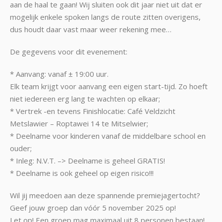
aan de haal te gaan! Wij sluiten ook dit jaar niet uit dat er
mogelijk enkele spoken langs de route zitten overigens,
dus houdt daar vast maar weer rekening mee…
De gegevens voor dit evenement:
* Aanvang: vanaf ± 19:00 uur.
Elk team krijgt voor aanvang een eigen start-tijd. Zo hoeft
niet iedereen erg lang te wachten op elkaar;
* Vertrek -en tevens Finishlocatie: Café Veldzicht
Metslawier – Roptawei 14 te Mitselwier;
* Deelname voor kinderen vanaf de middelbare school en
ouder;
* Inleg: N.V.T. –> Deelname is geheel GRATIS!
* Deelname is ook geheel op eigen risico!!!
Wil jij meedoen aan deze spannende premiejagertocht?
Geef jouw groep dan vóór 5 november 2025 op!
Let op! Een groep mag maximaal uit 8 personen bestaan!