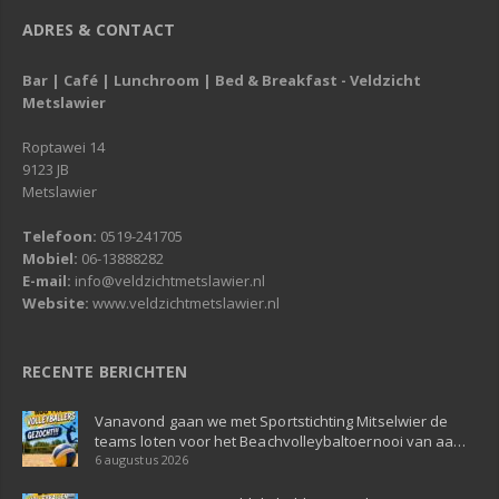
ADRES & CONTACT
Bar | Café | Lunchroom | Bed & Breakfast - Veldzicht
Metslawier
Roptawei 14
9123 JB
Metslawier
Telefoon:
0519-241705
Mobiel:
06-13888282
E-mail:
info@veldzichtmetslawier.nl
Website:
www.veldzichtmetslawier.nl
RECENTE BERICHTEN
Vanavond gaan we met Sportstichting Mitselwier de
teams loten voor het Beachvolleybaltoernooi van aa…
6 augustus 2026