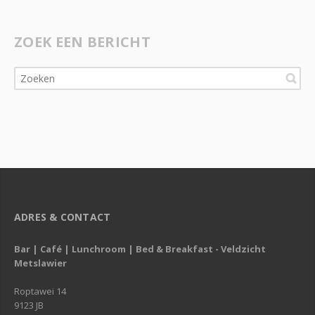
ZOEK EEN BERICHT
ADRES & CONTACT
Bar | Café | Lunchroom | Bed & Breakfast - Veldzicht
Metslawier
Roptawei 14
9123 JB