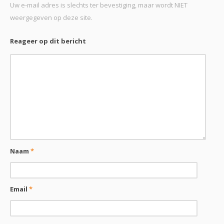
Uw e-mail adres is slechts ter bevestiging, maar wordt NIET
weergegeven op deze site.
Reageer op dit bericht
Naam
*
Email
*