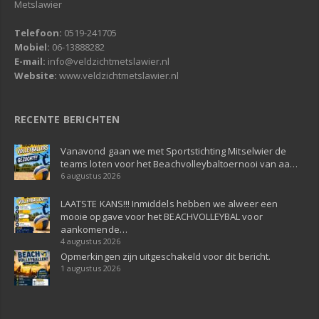
Metslawier
Telefoon:
0519-241705
Mobiel:
06-13888282
E-mail:
info@veldzichtmetslawier.nl
Website:
www.veldzichtmetslawier.nl
RECENTE BERICHTEN
Vanavond gaan we met Sportstichting Mitselwier de
teams loten voor het Beachvolleybaltoernooi van aa…
6 augustus 2026
LAATSTE KANS!!! Inmiddels hebben we alweer een
mooie opgave voor het BEACHVOLLEYBAL voor
aankomende…
4 augustus 2026
Opmerkingen zijn uitgeschakeld voor dit bericht.
1 augustus 2026