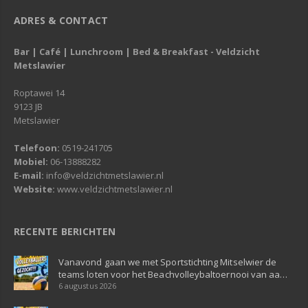
ADRES & CONTACT
Bar | Café | Lunchroom | Bed & Breakfast - Veldzicht
Metslawier
Roptawei 14
9123 JB
Metslawier
Telefoon:
0519-241705
Mobiel:
06-13888282
E-mail:
info@veldzichtmetslawier.nl
Website:
www.veldzichtmetslawier.nl
RECENTE BERICHTEN
Vanavond gaan we met Sportstichting Mitselwier de
teams loten voor het Beachvolleybaltoernooi van aa…
6 augustus 2026