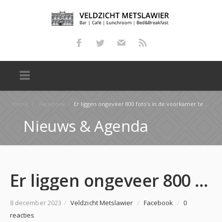
Home
/
Facebook
/
Er liggen ongeveer 800 foto’s in de voorkamer te wachten op de persoon die er belang bij heeft dorps…
Nieuws & Agenda
Er liggen ongeveer 800 foto’s in de voorkamer te wachten op de persoon die er belang bij heeft dorps…
8 december 2023
/
Veldzicht Metslawier
/
Facebook
/
0
reacties