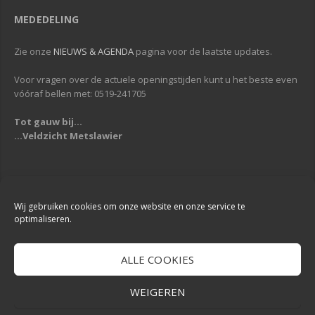
MEDEDELING
Zie onze
NIEUWS & AGENDA
pagina voor de laatste updates.
Voor vragen over de actuele openingstijden kunt u het beste even
vóóraf bellen met: 0519-241705
Tot gauw bij...
...Veldzicht Metslawier
Copyright © 2013-2019
Veldzicht Metslawier
| Alle rechten voorbehouden
| Webdesign & Development -
DigiReus
Wij gebruiken cookies om onze website en onze service te
optimaliseren.
ALLE COOKIES
WEIGEREN