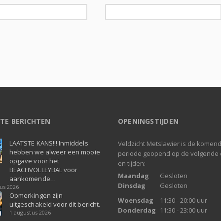
TE BERICHTEN
OPENINGSTIJDEN
LAATSTE KANS!!! Inmiddels
Veldzicht Metslawier is de komen
hebben we alweer een mooie
periode geopend op de volgende
opgave voor het
en tijden:
BEACHVOLLEYBAL voor
Maandag
Gesloten
aankomende…
Dinsdag
Gesloten
us 2026
Opmerkingen zijn
Woensdag
11:30 - 20:00 uur
uitgeschakeld voor dit bericht.
Donderdag
11:30 - 23:00 uur
1 augustus 2026