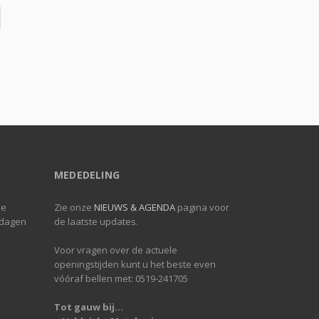
MEDEDELING
de
Zie onze
NIEUWS & AGENDA
pagina voor
 dagen
de laatste updates.
Voor vragen over de actuele
openingstijden kunt u het beste even
vóóraf bellen met: 0519-241705
Tot gauw bij...