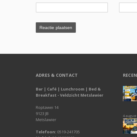
ADRES & CONTACT
RECEN
Bar | Café | Lunchroom | Bed &
Breakfast - Veldzicht Metslawier
Roptawei 14
9123 JB
4 august
Metslawier
Telefoon:
0519-241705