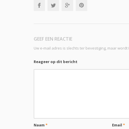
GEEF EEN REACTIE
Uw e-mail adres is slechts ter bevestiging, maar word
Reageer op dit bericht
Naam
*
Email
*