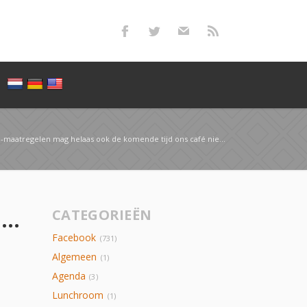
egelen mag helaas ook de komende tijd ons café niet open. Wel blijft ons lunch…
Door de corona-maatregelen mag helaas ook de komende tijd ons café niet open. Wel blijft ons lunch…
CATEGORIEËN
Facebook
(731)
Algemeen
(1)
Agenda
(3)
Lunchroom
(1)