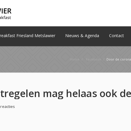
eakfast Friesland Metslawier
Nieuws & Agenda
Contact
Home
/
Facebook
/
Door de corona-maatr
 reacties