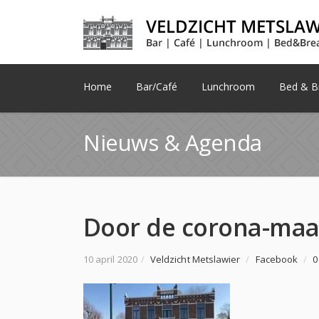
Home
Bar/Café
Lunchroom
Bed & Br
Nieuws & Agenda
10 april 2020
/
Veldzicht Metslawier
/
Facebook
/
0