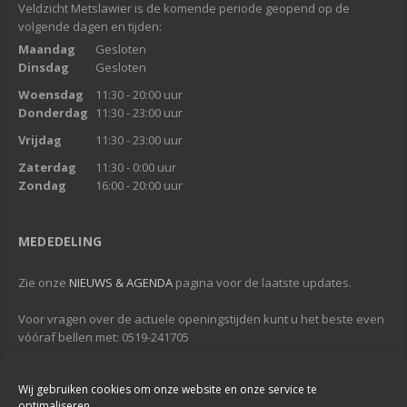
Veldzicht Metslawier is de komende periode geopend op de
volgende dagen en tijden:
Maandag
Gesloten
Dinsdag
Gesloten
Woensdag
11:30 - 20:00 uur
Donderdag
11:30 - 23:00 uur
Vrijdag
11:30 - 23:00 uur
Zaterdag
11:30 - 0:00 uur
Zondag
16:00 - 20:00 uur
MEDEDELING
Zie onze
NIEUWS & AGENDA
pagina voor de laatste updates.
Voor vragen over de actuele openingstijden kunt u het beste even
vóóraf bellen met: 0519-241705
Tot gauw bij...
Wij gebruiken cookies om onze website en onze service te
...Veldzicht Metslawier
optimaliseren.