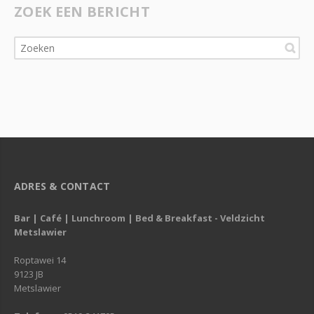
ZOEK EEN BERICHT
ADRES & CONTACT
Bar | Café | Lunchroom | Bed & Breakfast - Veldzicht
Metslawier
Roptawei 14
9123 JB
Metslawier