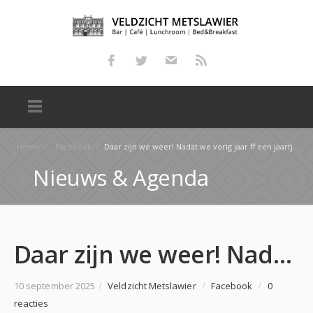
Home
/
Facebook
/
Daar zijn we weer! Nadat we vorig jaar ff een jaartje hadden overgeslagen hebben we besloten dat het…
Nieuws & Agenda
Daar zijn we weer! Nadat we vorig jaar ff een jaartje hadden overgeslagen hebben we besloten dat het…
10 september 2025
/
Veldzicht Metslawier
/
Facebook
/
0
reacties