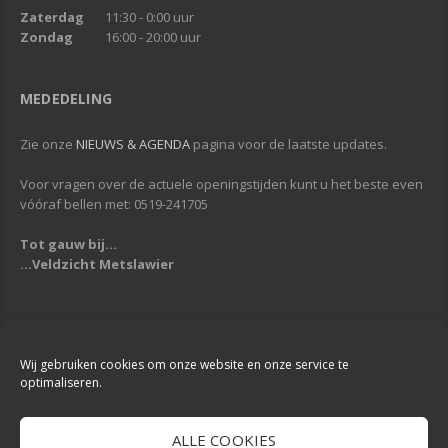
Zaterdag
11:30 - 0:00 uur
Zondag
16:00 - 20:00 uur
MEDEDELING
Zie onze
NIEUWS & AGENDA
pagina voor de laatste updates.
Voor vragen over de actuele openingstijden kunt u het beste even
vóóraf bellen met: 0519-241705
Tot gauw bij...
...Veldzicht Metslawier
Copyright © 2013-2019
Veldzicht Metslawier
| Alle rechten voorbehouden
| Webdesign & Development -
DigiReus
Wij gebruiken cookies om onze website en onze service te
optimaliseren.
ALLE COOKIES