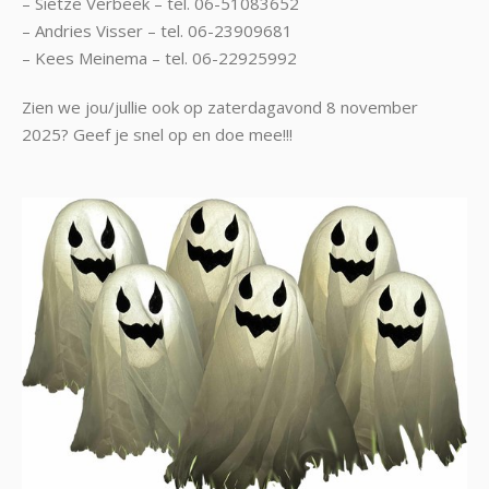
– Sietze Verbeek – tel. 06-51083652
– Andries Visser – tel. 06-23909681
– Kees Meinema – tel. 06-22925992
Zien we jou/jullie ook op zaterdagavond 8 november
2025? Geef je snel op en doe mee!!!