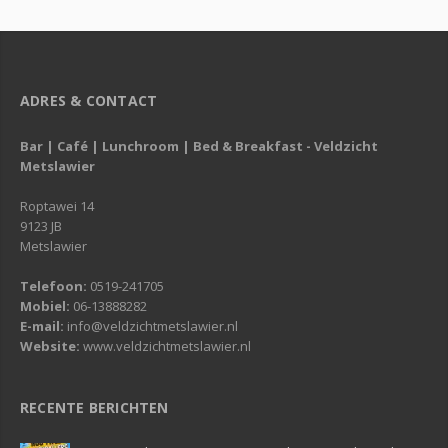
ADRES & CONTACT
Bar | Café | Lunchroom | Bed & Breakfast - Veldzicht
Metslawier
Roptawei 14
9123 JB
Metslawier
Telefoon:
0519-241705
Mobiel:
06-13888282
E-mail:
info@veldzichtmetslawier.nl
Website:
www.veldzichtmetslawier.nl
RECENTE BERICHTEN