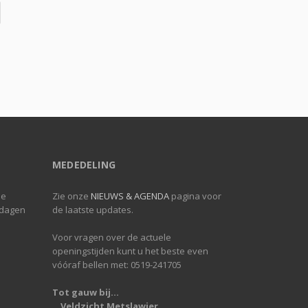
MEDEDELING
de
Zie onze
NIEUWS & AGENDA
pagina voor
 dagen
de laatste updates.
Voor vragen over de actuele
openingstijden kunt u het beste even
vóóraf bellen met: 0519-241705
Tot gauw bij...
...Veldzicht Metslawier