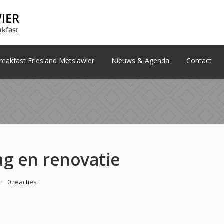
eakfast Friesland Metslawier
Nieuws & Agenda
Contact
g en renovatie
/
0 reacties