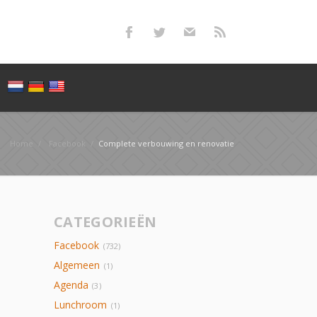
Home
/
Facebook
/
Complete verbouwing en renovatie
CATEGORIEËN
Facebook
(732)
Algemeen
(1)
Agenda
(3)
Lunchroom
(1)