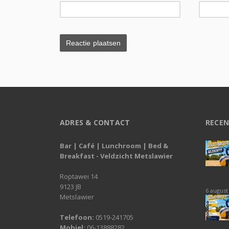
ADRES & CONTACT
RECEN
Bar | Café | Lunchroom | Bed &
Breakfast - Veldzicht Metslawier
Roptawei 14
9123 JB
6 august
Metslawier
Telefoon:
0519-241705
Mobiel:
06-13888282