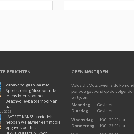
TE BERICHTEN
OPENINGSTIJDEN
Vanavond gaan we met
Veldzicht Metslawier is de komen
Sportstichting Mitselwier de
periode geopend op de volgende
teams loten voor het
en tijden:
Beachvolleybaltoernooi van
Maandag
Gesloten
aa…
Dinsdag
Gesloten
us 2026
LAATSTE KANS!!! Inmiddels
Woensdag
11:30 - 20:00 uur
hebben we alweer een mooie
Donderdag
11:30 - 23:00 uur
opgave voor het
BEACHVOLLEYBAL voor