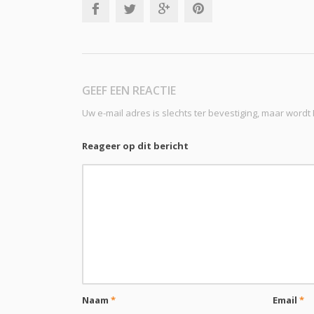
GEEF EEN REACTIE
Uw e-mail adres is slechts ter bevestiging, maar word
Reageer op dit bericht
Naam
*
Email
*