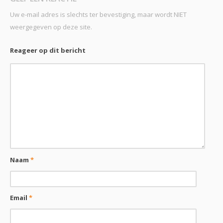
Uw e-mail adres is slechts ter bevestiging, maar wordt NIET
weergegeven op deze site.
Reageer op dit bericht
Naam
*
Email
*