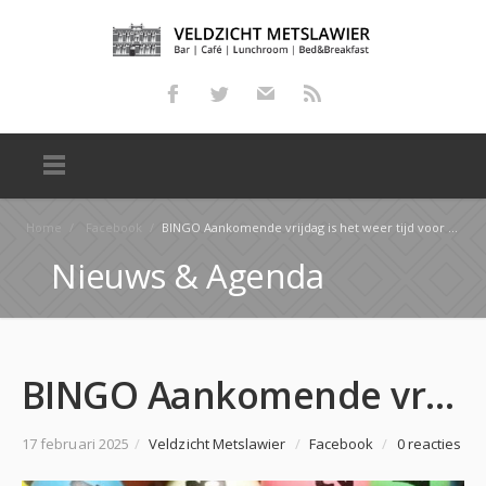
Home
/
Facebook
/
BINGO Aankomende vrijdag is het weer tijd voor de bingo! Neem je oma, vriendin, buurvrouw of colleg…
Nieuws & Agenda
BINGO Aankomende vrijdag is het weer tijd voor de bingo! Neem je oma, vriendin, buurvrouw of colleg…
17 februari 2025
/
Veldzicht Metslawier
/
Facebook
/
0 reacties