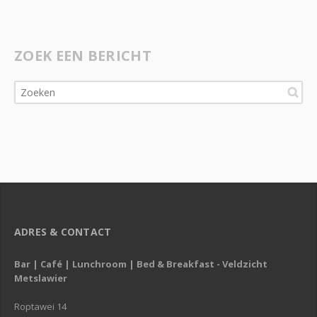
ZOEK EEN BERICHT
ADRES & CONTACT
Bar | Café | Lunchroom | Bed & Breakfast - Veldzicht
Metslawier
Roptawei 14