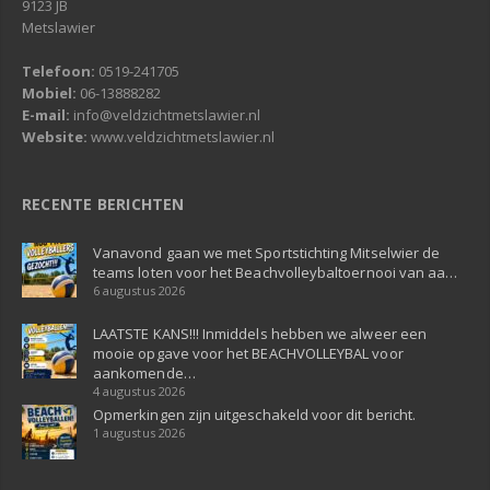
9123 JB
Metslawier
Telefoon:
0519-241705
Mobiel:
06-13888282
E-mail:
info@veldzichtmetslawier.nl
Website:
www.veldzichtmetslawier.nl
RECENTE BERICHTEN
Vanavond gaan we met Sportstichting Mitselwier de
teams loten voor het Beachvolleybaltoernooi van aa…
6 augustus 2026
LAATSTE KANS!!! Inmiddels hebben we alweer een
mooie opgave voor het BEACHVOLLEYBAL voor
aankomende…
4 augustus 2026
Opmerkingen zijn uitgeschakeld voor dit bericht.
1 augustus 2026