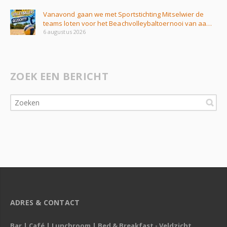
Vanavond gaan we met Sportstichting Mitselwier de
teams loten voor het Beachvolleybaltoernooi van aa…
6 augustus 2026
ZOEK EEN BERICHT
ADRES & CONTACT
Bar | Café | Lunchroom | Bed & Breakfast - Veldzicht