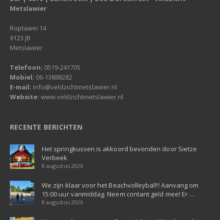
Metslawier
Roptawei 14
9123 JB
Metslawier
Telefoon:
0519-241705
Mobiel:
06-13888282
E-mail:
info@veldzichtmetslawier.nl
Website:
www.veldzichtmetslawier.nl
RECENTE BERICHTEN
Het springkussen is akkoord bevonden door Sietze
Verbeek
8 augustus 2026
We zijn klaar voor het Beachvolleybal!!! Aanvang om
15:00 uur vanmiddag. Neem contant geld mee! Er …
8 augustus 2026