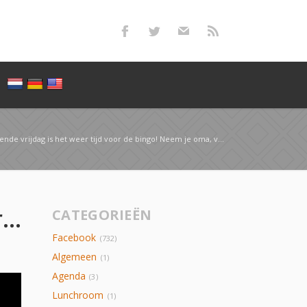
dag is het weer tijd voor de bingo! Neem je oma, vriendin, buurvrouw of collega…
BINGO Aankomende vrijdag is het weer tijd voor de bingo! Neem je oma, vriendin, buurvrouw of collega…
CATEGORIEËN
Facebook
(732)
Algemeen
(1)
Agenda
(3)
Lunchroom
(1)