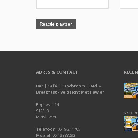
ADRES & CONTACT
RECEN
Bar | Café | Lunchroom | Bed &
Breakfast - Veldzicht Metslawier
Roptawei 14
9123 JB
6 august
Metslawier
Telefoon:
0519-241705
Mobiel:
06-13888282