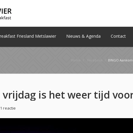
eakfast Friesland Metslawier
Nieuws & Agenda
Contact
Home
/
Facebook
/
BINGO Aankomende vrij
1 reactie