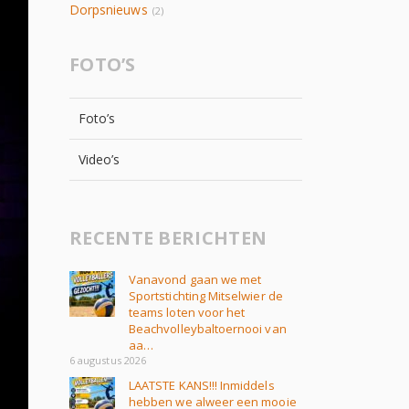
Dorpsnieuws
(2)
FOTO’S
Foto’s
Video’s
RECENTE BERICHTEN
Vanavond gaan we met
Sportstichting Mitselwier de
teams loten voor het
Beachvolleybaltoernooi van
aa…
6 augustus 2026
LAATSTE KANS!!! Inmiddels
hebben we alweer een mooie