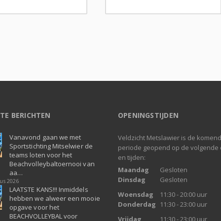
TE BERICHTEN
OPENINGSTIJDEN
Vanavond gaan we met
Veldzicht Metslawier is de komen
Sportstichting Mitselwier de
periode geopend op de volgende
teams loten voor het
en tijden:
Beachvolleybaltoernooi van
Maandag
Gesloten
aa…
Dinsdag
Gesloten
us 2026
LAATSTE KANS!!! Inmiddels
Woensdag
11:30 - 20:00 uur
hebben we alweer een mooie
Donderdag
11:30 - 23:00 uur
opgave voor het
BEACHVOLLEYBAL voor
Vrijdag
11:30 - 23:00 uur