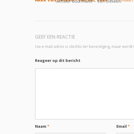
Sietske Buurmans – van Dekken
GEEF EEN REACTIE
Uw e-mail adres is slechts ter bevestiging, maar word
Reageer op dit bericht
Naam
*
Email
*