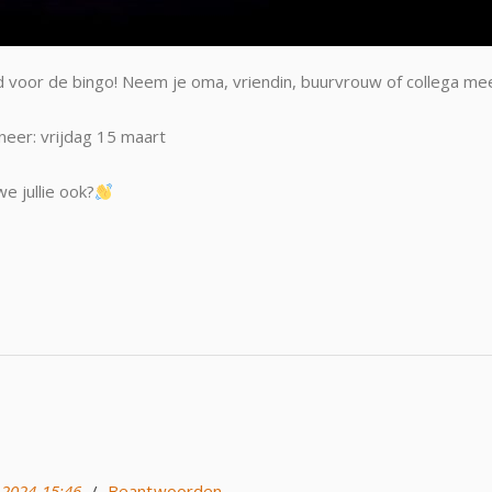
d voor de bingo! Neem je oma, vriendin, buurvrouw of collega me
nneer: vrijdag 15 maart
e jullie ook?
 2024 15:46
/
Beantwoorden