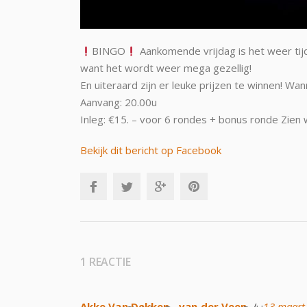
BINGO
Aankomende vrijdag is het weer tij
want het wordt weer mega gezellig!
En uiteraard zijn er leuke prijzen te winnen! Wa
Aanvang: 20.00u
Inleg: €15. – voor 6 rondes + bonus ronde Zien w
Bekijk dit bericht op Facebook
1 REACTIE
Akke Van Dekken - van der Veen
/
13 maart