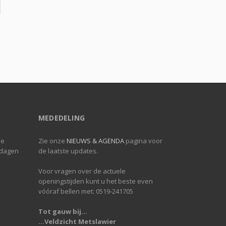
MEDEDELING
de
Zie onze
NIEUWS & AGENDA
pagina voor
 dagen
de laatste updates.
Voor vragen over de actuele
openingstijden kunt u het beste even
vóóraf bellen met: 0519-241705
Tot gauw bij...
...Veldzicht Metslawier