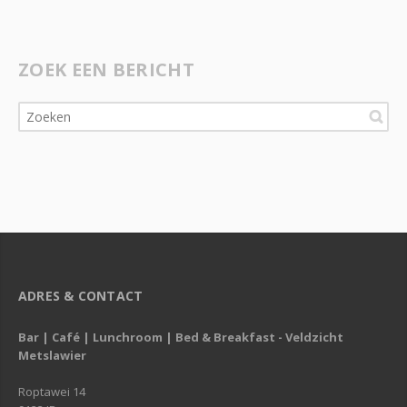
ZOEK EEN BERICHT
ADRES & CONTACT
Bar | Café | Lunchroom | Bed & Breakfast - Veldzicht
Metslawier
Roptawei 14