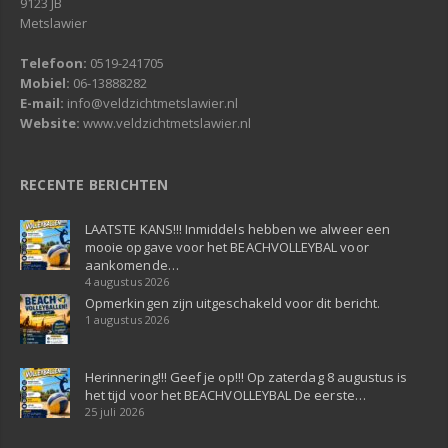
9123 JB
Metslawier
Telefoon:
0519-241705
Mobiel:
06-13888282
E-mail:
info@veldzichtmetslawier.nl
Website:
www.veldzichtmetslawier.nl
RECENTE BERICHTEN
LAATSTE KANS!!! Inmiddels hebben we alweer een
mooie opgave voor het BEACHVOLLEYBAL voor
aankomende…
4 augustus 2026
Opmerkingen zijn uitgeschakeld voor dit bericht.
1 augustus 2026
Herinnering!!! Geef je op!!! Op zaterdag 8 augustus is
het tijd voor het BEACHVOLLEYBAL De eerste…
25 juli 2026