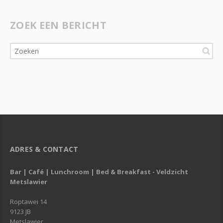
ZOEK EEN BERICHT
ADRES & CONTACT
Bar | Café | Lunchroom | Bed & Breakfast - Veldzicht
Metslawier
Roptawei 14
9123 JB
Metslawier