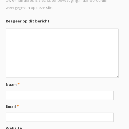
Uw e-mail adres is slechts ter bevestiging, maar wordt NIET
weergegeven op deze site.
Reageer op dit bericht
Naam
*
Email
*
Website