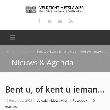
Home
/
Facebook
/
Bent u, of kent u iemand die er nodig even tussen uit moet? Of heeft een klus in het noorden van …
Nieuws & Agenda
Bent u, of kent u iemand die er nodig even tussen uit moet? Of heeft een klus in het noorden van …
10 december 2023
/
Veldzicht Metslawier
/
Facebook
/
0
reacties