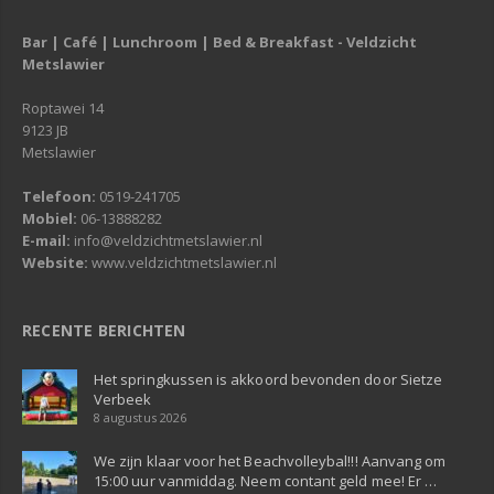
Bar | Café | Lunchroom | Bed & Breakfast - Veldzicht
Metslawier
Roptawei 14
9123 JB
Metslawier
Telefoon:
0519-241705
Mobiel:
06-13888282
E-mail:
info@veldzichtmetslawier.nl
Website:
www.veldzichtmetslawier.nl
RECENTE BERICHTEN
Het springkussen is akkoord bevonden door Sietze
Verbeek
8 augustus 2026
We zijn klaar voor het Beachvolleybal!!! Aanvang om
15:00 uur vanmiddag. Neem contant geld mee! Er …