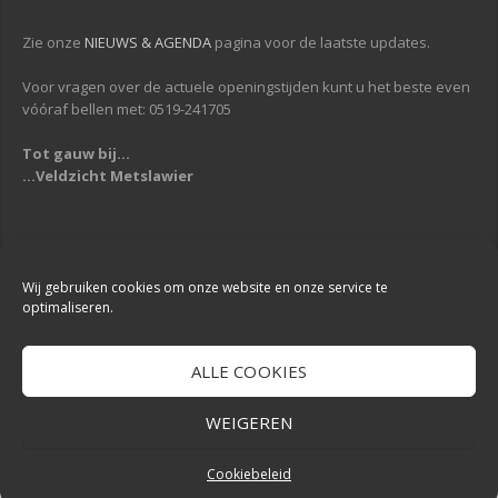
Zie onze
NIEUWS & AGENDA
pagina voor de laatste updates.
Voor vragen over de actuele openingstijden kunt u het beste even
vóóraf bellen met: 0519-241705
Tot gauw bij...
...Veldzicht Metslawier
Copyright © 2013-2019
Veldzicht Metslawier
| Alle rechten voorbehouden
| Webdesign & Development -
DigiReus
Wij gebruiken cookies om onze website en onze service te
optimaliseren.
ALLE COOKIES
WEIGEREN
Cookiebeleid