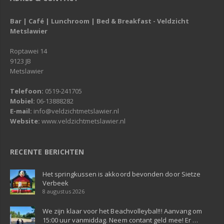
Bar | Café | Lunchroom | Bed & Breakfast - Veldzicht
Metslawier
Roptawei 14
9123 JB
Metslawier
Telefoon:
0519-241705
Mobiel:
06-13888282
E-mail:
info@veldzichtmetslawier.nl
Website:
www.veldzichtmetslawier.nl
RECENTE BERICHTEN
Het springkussen is akkoord bevonden door Sietze
Verbeek
8 augustus 2026
We zijn klaar voor het Beachvolleybal!!! Aanvang om
15:00 uur vanmiddag. Neem contant geld mee! Er …