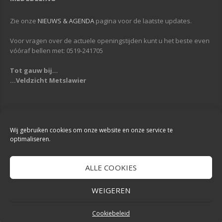
Zie onze
NIEUWS & AGENDA
pagina voor de laatste updates.
Voor vragen over de actuele openingstijden kunt u het beste even
vóóraf bellen met: 0519-241705
Tot gauw bij...
...Veldzicht Metslawier
Copyright © 2013-2019
Veldzicht Metslawier
| Alle rechten voorbehouden
| Webdesign & Development -
DigiReus
Wij gebruiken cookies om onze website en onze service te
optimaliseren.
ALLE COOKIES
WEIGEREN
Cookiebeleid