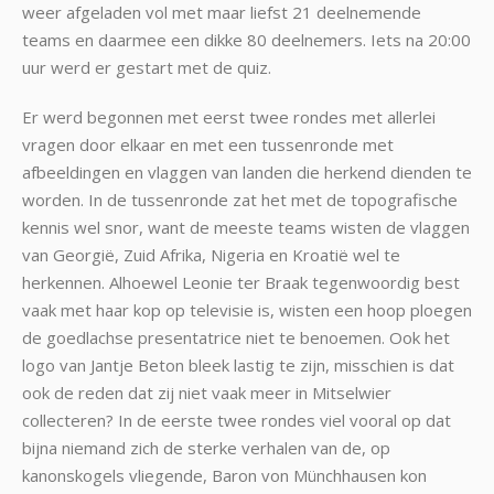
weer afgeladen vol met maar liefst 21 deelnemende
teams en daarmee een dikke 80 deelnemers. Iets na 20:00
uur werd er gestart met de quiz.
Er werd begonnen met eerst twee rondes met allerlei
vragen door elkaar en met een tussenronde met
afbeeldingen en vlaggen van landen die herkend dienden te
worden. In de tussenronde zat het met de topografische
kennis wel snor, want de meeste teams wisten de vlaggen
van Georgië, Zuid Afrika, Nigeria en Kroatië wel te
herkennen. Alhoewel Leonie ter Braak tegenwoordig best
vaak met haar kop op televisie is, wisten een hoop ploegen
de goedlachse presentatrice niet te benoemen. Ook het
logo van Jantje Beton bleek lastig te zijn, misschien is dat
ook de reden dat zij niet vaak meer in Mitselwier
collecteren? In de eerste twee rondes viel vooral op dat
bijna niemand zich de sterke verhalen van de, op
kanonskogels vliegende, Baron von Münchhausen kon