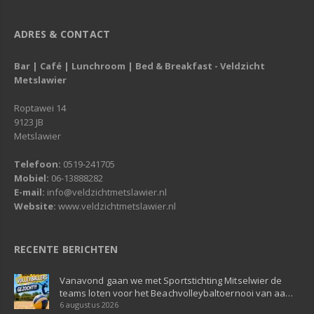
ADRES & CONTACT
Bar | Café | Lunchroom | Bed & Breakfast - Veldzicht
Metslawier
Roptawei 14
9123 JB
Metslawier
Telefoon:
0519-241705
Mobiel:
06-13888282
E-mail:
info@veldzichtmetslawier.nl
Website:
www.veldzichtmetslawier.nl
RECENTE BERICHTEN
Vanavond gaan we met Sportstichting Mitselwier de
teams loten voor het Beachvolleybaltoernooi van aa…
6 augustus 2026