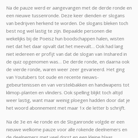
Na de pauze werd er aangevangen met de derde ronde en
een nieuwe tussenronde. Deze keer dienden er slogans
van bedrijven herkend te worden. De slogans bleken toch
best nog wel lastig te zijn. Bepaalde personen die
wekelijks bij de Poeisz hun boodschappen halen, wisten
niet dat het daar opvalt dat het meevalt… Ook had lang
niet iedereen er profijt van dat de slogan van Inshared in
de quiz opgenomen was… De derde ronde, en daarna ook
de vierde ronde, waren weer zeer gevarieerd. Het ging
van Youtubers tot oude en recente nieuws-
gebeurtenissen en van verstekbakken en handwapens tot
klimop-planten en vlinders. Ook spelling blijkt toch altijd
weer lastig, want maar weinig ploegen hadden door dat je
het woord abonnement met maar 1x de letter b schrijft.
Na de 3e en 4e ronde en de Sloganronde volgde er een
nieuwe welkome pauze voor alle rokende deelnemers en
de deelnemers met veel dorst en een kleine blaas.