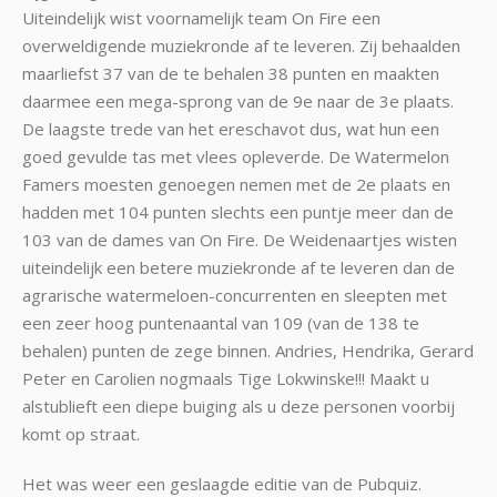
Uiteindelijk wist voornamelijk team On Fire een
overweldigende muziekronde af te leveren. Zij behaalden
maarliefst 37 van de te behalen 38 punten en maakten
daarmee een mega-sprong van de 9e naar de 3e plaats.
De laagste trede van het ereschavot dus, wat hun een
goed gevulde tas met vlees opleverde. De Watermelon
Famers moesten genoegen nemen met de 2e plaats en
hadden met 104 punten slechts een puntje meer dan de
103 van de dames van On Fire. De Weidenaartjes wisten
uiteindelijk een betere muziekronde af te leveren dan de
agrarische watermeloen-concurrenten en sleepten met
een zeer hoog puntenaantal van 109 (van de 138 te
behalen) punten de zege binnen. Andries, Hendrika, Gerard
Peter en Carolien nogmaals Tige Lokwinske!!! Maakt u
alstublieft een diepe buiging als u deze personen voorbij
komt op straat.
Het was weer een geslaagde editie van de Pubquiz.