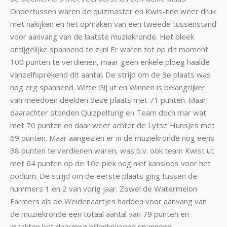
Ondertussen waren de quizmaster en Kwis-tine weer druk
met nakijken en het opmaken van een tweede tussenstand
voor aanvang van de laatste muziekronde. Het bleek
ontijgelijke spannend te zijn! Er waren tot op dit moment
100 punten te verdienen, maar geen enkele ploeg haalde
vanzelfsprekend dit aantal. De strijd om de 3e plaats was
nog erg spannend. Witte Gij ut en Winnen is belangrijker
van meedoen deelden deze plaats met 71 punten. Maar
daarachter stonden Quizpelturig en Team doch mar wat
met 70 punten en daar weer achter de Lytse Hunsjes met
69 punten. Maar aangezien er in de muziekronde nog eens
38 punten te verdienen waren, was b.v. ook team Kwist ut
met 64 punten op de 10e plek nog niet kansloos voor het
podium. De strijd om de eerste plaats ging tussen de
nummers 1 en 2 van vorig jaar. Zowel de Watermelon
Farmers als de Weidenaartjes hadden voor aanvang van
de muziekronde een totaal aantal van 79 punten en
maakten het daarmee billenknijpend spannend.