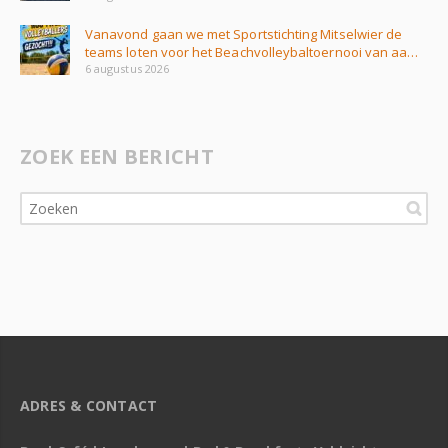
Vanavond gaan we met Sportstichting Mitselwier de
teams loten voor het Beachvolleybaltoernooi van aa…
6 augustus 2026
ZOEK EEN BERICHT
ADRES & CONTACT