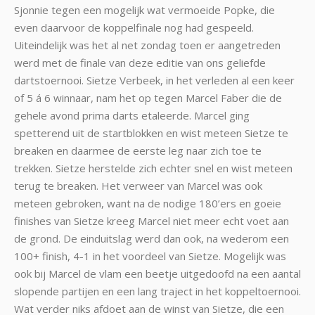
Sjonnie tegen een mogelijk wat vermoeide Popke, die
even daarvoor de koppelfinale nog had gespeeld.
Uiteindelijk was het al net zondag toen er aangetreden
werd met de finale van deze editie van ons geliefde
dartstoernooi. Sietze Verbeek, in het verleden al een keer
of 5 á 6 winnaar, nam het op tegen Marcel Faber die de
gehele avond prima darts etaleerde. Marcel ging
spetterend uit de startblokken en wist meteen Sietze te
breaken en daarmee de eerste leg naar zich toe te
trekken. Sietze herstelde zich echter snel en wist meteen
terug te breaken. Het verweer van Marcel was ook
meteen gebroken, want na de nodige 180’ers en goeie
finishes van Sietze kreeg Marcel niet meer echt voet aan
de grond. De einduitslag werd dan ook, na wederom een
100+ finish, 4-1 in het voordeel van Sietze. Mogelijk was
ook bij Marcel de vlam een beetje uitgedoofd na een aantal
slopende partijen en een lang traject in het koppeltoernooi.
Wat verder niks afdoet aan de winst van Sietze, die een