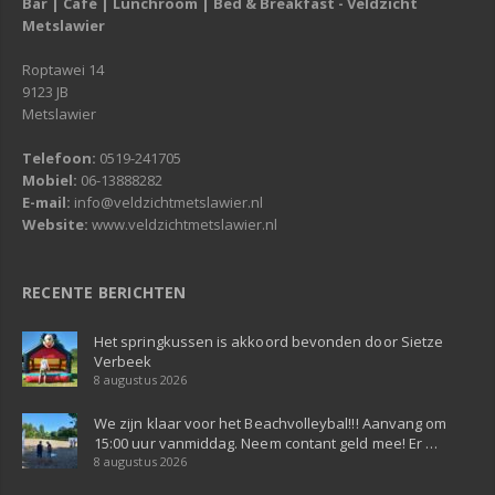
Bar | Café | Lunchroom | Bed & Breakfast - Veldzicht
Metslawier
Roptawei 14
9123 JB
Metslawier
Telefoon:
0519-241705
Mobiel:
06-13888282
E-mail:
info@veldzichtmetslawier.nl
Website:
www.veldzichtmetslawier.nl
RECENTE BERICHTEN
Het springkussen is akkoord bevonden door Sietze
Verbeek
8 augustus 2026
We zijn klaar voor het Beachvolleybal!!! Aanvang om
15:00 uur vanmiddag. Neem contant geld mee! Er …
8 augustus 2026