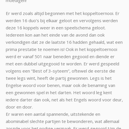
moedigen!
Er werd zoals altijd begonnen met het koppeltoernooi. Er
werden 16 duo’s bij elkaar geloot en vervolgens werden
deze 16 koppels weer in een speelschema geloot.
Iedereen kon aan het einde van de avond dan ook
verkondigen dat ze de laatste 16 hadden gehaald, wat een
prima prestatie te noemen is! Ook in het koppeltoernooi
werd er vanaf 501 naar beneden gegooid en diende er
met een dubbel uitgegooid te worden. Er werd gespeeld
volgens een “Best of 3-syteem”, oftewel de eerste die
twee legs wint, heeft de partij gewonnen. Legs is het
Engelse woord voor benen, maar ook de benaming van
een gewonnen spel in het darten. Het woord leg kent
iedere darter dan ook, net als het Engels woord voor deur,
door en door.
Er waren een aantal spannende, uitstekende en
abominabel slechte partijen te bewonderen, wat allemaal
zorgde voor het nodige vermaak. Er werd gegooid t/m de