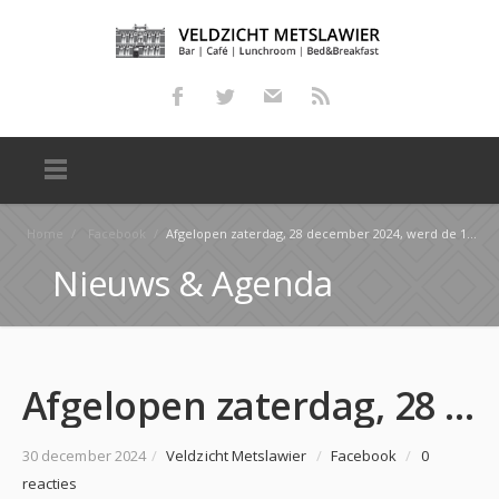
Home
/
Facebook
/
Afgelopen zaterdag, 28 december 2024, werd de 18e editie van het Mitselwjister Gesloten Darts gegooi…
Nieuws & Agenda
Afgelopen zaterdag, 28 december 2024, werd de 18e editie van het Mitselwjister Gesloten Darts gegooi…
30 december 2024
/
Veldzicht Metslawier
/
Facebook
/
0
reacties