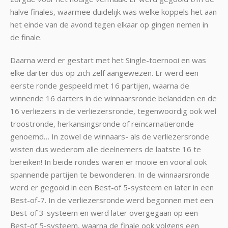
halve finales, waarmee duidelijk was welke koppels het aan
het einde van de avond tegen elkaar op gingen nemen in
de finale.
Daarna werd er gestart met het Single-toernooi en was
elke darter dus op zich zelf aangewezen. Er werd een
eerste ronde gespeeld met 16 partijen, waarna de
winnende 16 darters in de winnaarsronde belandden en de
16 verliezers in de verliezersronde, tegenwoordig ook wel
troostronde, herkansingsronde of reïncarnatieronde
genoemd… In zowel de winnaars- als de verliezersronde
wisten dus wederom alle deelnemers de laatste 16 te
bereiken! In beide rondes waren er mooie en vooral ook
spannende partijen te bewonderen. In de winnaarsronde
werd er gegooid in een Best-of 5-systeem en later in een
Best-of-7. In de verliezersronde werd begonnen met een
Best-of 3-systeem en werd later overgegaan op een
Best-of 5-systeem, waarna de finale ook volgens een