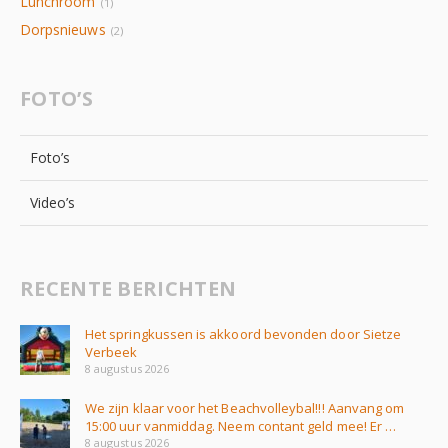
Lunchroom
(1)
Dorpsnieuws
(2)
FOTO’S
Foto’s
Video’s
RECENTE BERICHTEN
Het springkussen is akkoord bevonden door Sietze
Verbeek
8 augustus 2026
We zijn klaar voor het Beachvolleybal!!! Aanvang om
15:00 uur vanmiddag. Neem contant geld mee! Er …
8 augustus 2026