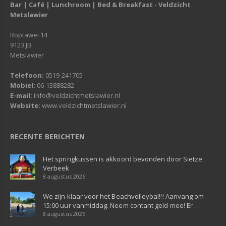
Bar | Café | Lunchroom | Bed & Breakfast - Veldzicht
Metslawier
Roptawei 14
9123 JB
Metslawier
Telefoon:
0519-241705
Mobiel:
06-13888282
E-mail:
info@veldzichtmetslawier.nl
Website:
www.veldzichtmetslawier.nl
RECENTE BERICHTEN
Het springkussen is akkoord bevonden door Sietze
Verbeek
8 augustus 2026
We zijn klaar voor het Beachvolleybal!!! Aanvang om
15:00 uur vanmiddag. Neem contant geld mee! Er …
8 augustus 2026