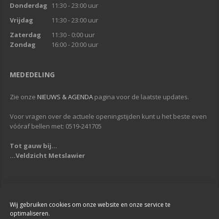
Donderdag
11:30 - 23:00 uur
Vrijdag
11:30 - 23:00 uur
Zaterdag
11:30 - 0:00 uur
Zondag
16:00 - 20:00 uur
MEDEDELING
Zie onze
NIEUWS & AGENDA
pagina voor de laatste updates.
Voor vragen over de actuele openingstijden kunt u het beste even
vóóraf bellen met: 0519-241705
Tot gauw bij...
...Veldzicht Metslawier
Copyright © 2013-2019
Veldzicht Metslawier
| Alle rechten voorbehouden
| Webdesign & Development -
DigiReus
Wij gebruiken cookies om onze website en onze service te
optimaliseren.