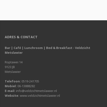
ADRES & CONTACT
Bar | Café | Lunchroom | Bed & Breakfast - Veldzicht
Metslawier
Roptawei 14
9123 JB
Metslawier
Telefoon:
0519-241705
Mobiel:
06-13888282
E-mail:
info@veldzichtmetslawier.nl
Website:
www.veldzichtmetslawier.nl