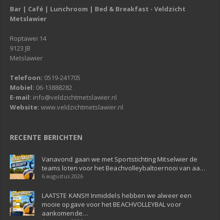
Bar | Café | Lunchroom | Bed & Breakfast - Veldzicht
Metslawier
Roptawei 14
9123 JB
Metslawier
Telefoon:
0519-241705
Mobiel:
06-13888282
E-mail:
info@veldzichtmetslawier.nl
Website:
www.veldzichtmetslawier.nl
RECENTE BERICHTEN
Vanavond gaan we met Sportstichting Mitselwier de
teams loten voor het Beachvolleybaltoernooi van aa…
6 augustus 2026
LAATSTE KANS!!! Inmiddels hebben we alweer een
mooie opgave voor het BEACHVOLLEYBAL voor
aankomende…